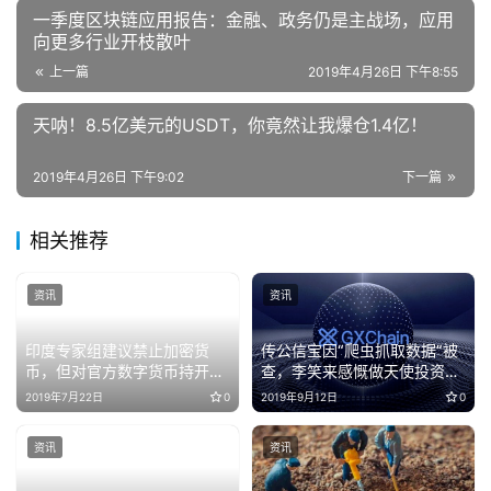
​一季度区块链应用报告：金融、政务仍是主战场，应用
向更多行业开枝散叶
上一篇
2019年4月26日 下午8:55
天呐！8.5亿美元的USDT，你竟然让我爆仓1.4亿！
2019年4月26日 下午9:02
下一篇
相关推荐
资讯
资讯
印度专家组建议禁止加密货
传公信宝因“爬虫抓取数据”被
币，但对官方数字货币持开放
查，李笑来感慨做天使投资真
态度
不容易
2019年7月22日
0
2019年9月12日
0
资讯
资讯