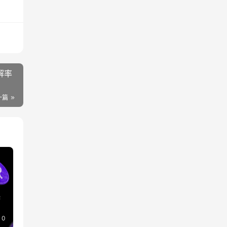
解率
一篇
融
0