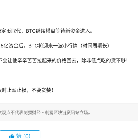
定币取代，BTC继续横盘等待新资金进入。
5亿资金后，BTC将迎来一波小行情（时间周期长）
会让他辛辛苦苦拉起来的价格回去，除非低点吃的货不够！
及时止盈止损，不要贪婪！
观点不代表刺猬财经 - 刺猬区块链资讯站立场。
赞
(0)