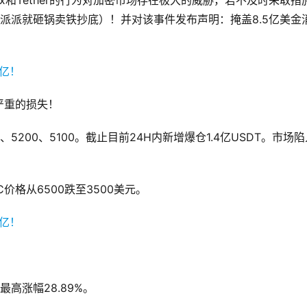
finex和Tether的行为对加密市场存在极大的威胁，若不及时采取措
金，派派就砸锅卖铁抄底）！并对该事件发布声明：掩盖8.5亿美金
严重的损失！
00、5200、5100。截止目前24H内新增爆仓1.4亿USDT。市场
价格从6500跌至3500美元。
最高涨幅28.89%。