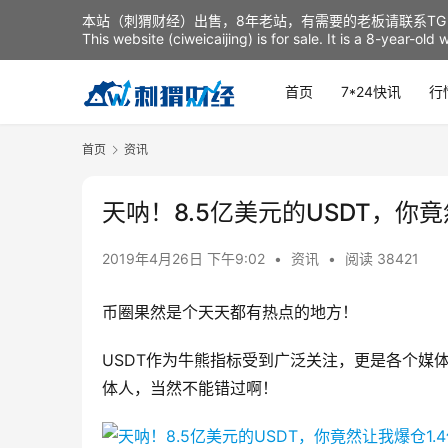
本站（刺猬财经）出售，8年老站，有需要的老板请联系TG：t
This website (ciweicaijing) is for sale. It is a 8-year-ol
首页
7*24快讯
行
首页
资讯
天呐！8.5亿美元的USDT，你竟
2019年4月26日 下午9:02
•
资讯
•
阅读 38421
币圈果然是个天天都有热点的地方！
USDT作为牛熊指标受到广泛关注，更是各个媒
体人，当然不能错过啊！