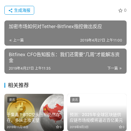
生成海报
0
加密市场如何对Tether-Bitfinex指控做出反应
上一篇
2019年4月27日 上午11:00
Bitfinex CFO告知股东：我们还需要“几周”才能解冻资
金
2019年4月27日 上午11:35
下一篇
相关推荐
资讯
资讯
于集鑫：BTC空头压制仍然存
预测：2025年全球区块链供
在，多头上攻无望
应链市场规模将逼近百亿美元
2019年11月16日
0
2019年9月3日
0