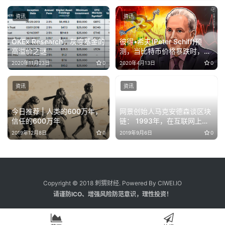
资讯
资讯
OKEx Research：灰度基金的
彼得•希夫(Peter Schiff)预
高溢价之谜
测，当比特币价格暴跌时，黄
金将会飙升
2020年11月23日
0
2020年4月13日
0
资讯
资讯
今日推荐 | 人类的600万年，
网景创始人马克安德森谈区块
信任的600万年
链： 1993年，在互联网上卖
东西是违法的
2019年12月8日
0
2019年9月6日
0
Copyright © 2018 刺猬财经. Powered By CIWEI.IO
请谨防ICO、增强风险防范意识，理性投资！