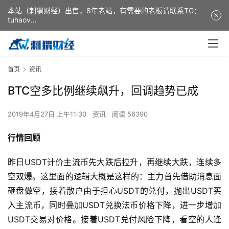
本站（刺猬财经）出售，8年老站，有需要的老板请联系TG：
tuhaov
This website (ciweicaijing) is for sale. It is a 8-year-old
website. If you need it, please contact TG: tuhaov
首页
资讯
BTC空多比例继续飙升，回调趋势已成
2019年4月27日 上午11:30
资讯
阅读 56390
行情回顾
昨日USDT计价主流币先大跌后拉升，再继续大跌，连续多
空双爆。这里面的逻辑大概是这样的：主力首先借助消息面
砸盘做空，接着散户由于担心USDT的兑付，抛出USDT买
入主流币，同时叠加USDT兑换法币价格下降，进一步增加
USDT交易对价格。接着USDT兑付风险下降，看空的人逢