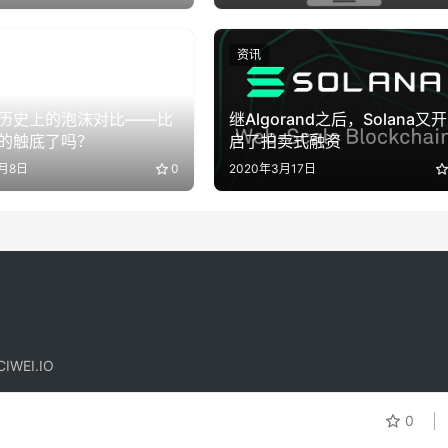
资讯
历史上的泡沫对比——比
继Algorand之后，Solana又开
的触底了吗？
启了拍卖式融资
4月8日
0
2020年3月17日
IWEI.IO
！
0