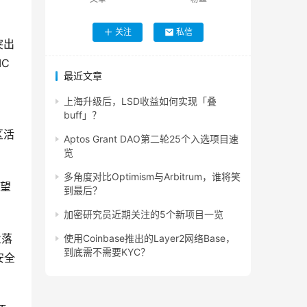
关注
私信
突出
IC
最近文章
审
上海升级后，LSD收益如何实现「叠
buff」？
区活
Aptos Grant DAO第二轮25个入选项目速
览
多角度对比Optimism与Arbitrum，谁将笑
希望
到最后？
加密研究员近期关注的5个新项目一览
业落
使用Coinbase推出的Layer2网络Base，
到底需不需要KYC？
安全