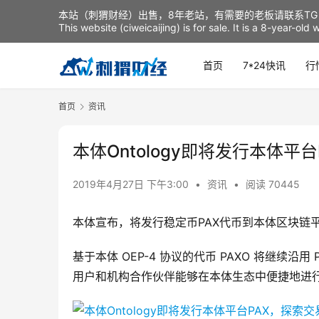
本站（刺猬财经）出售，8年老站，有需要的老板请联系TG：t
This website (ciweicaijing) is for sale. It is a 8-year-ol
首页
7*24快讯
行
首页
资讯
本体Ontology即将发行本体平
2019年4月27日 下午3:00
•
资讯
•
阅读 70445
本体宣布，将发行稳定币PAX代币到本体区块链
基于本体 OEP-4 协议的代币 PAXO 将继续
用户和机构合作伙伴能够在本体生态中便捷地进