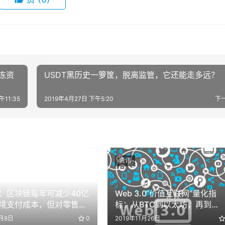
解冻资
USDT黑历史一箩筐，脱离监管，它还能走多远？
午11:35
2019年4月27日 下午5:20
下
资讯
：区块链每年可减少40亿
Web 3.0“价值互联网”量化指
境支付成本，但对零售银
标：从BTC到以太坊，再到
力有限
MakerDAO
6月8日
0
2019年11月26日