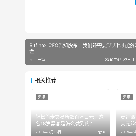
Bitfinex CFO告知股东：我们还需要“几周”才能
金
上一篇
2019年4月27日 上
相关推荐
资讯
资讯
轻松偷走交易所数百万日元，这
麦肯锡
名18岁黑客是怎么做到的？
美元跨
行吸引
2019年3月18日
0
2019年