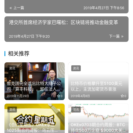
上一篇
2019年4月27日 下午8:56
港交所首席经济学家巴曙松：区块链将推动金融变革
2019年4月27日 下午9:20
下一篇
相关推荐
资讯
资讯
詹克团完全退出比特大陆子公
比特币价格攀升至5100美元
司「算丰科技」，卸任法人后
以上，主流加密货币普涨
再卸任经理一职
2019年11月29日
0
2019年4月8日
0
资讯
资讯
《合约星期五》OKEx季度
OKEx0703期合约周报：BTC
1025期合约周报：乌云压
持仓500万企稳 $9000大关