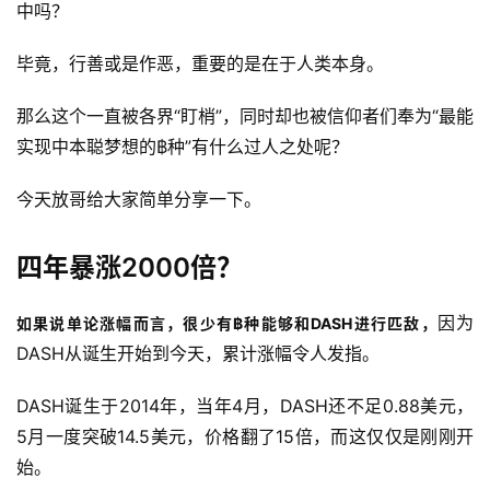
中吗？
毕竟，行善或是作恶，重要的是在于人类本身。
那么这个一直被各界“盯梢”，同时却也被信仰者们奉为“最能
实现中本聪梦想的฿种”有什么过人之处呢？
今天放哥给大家简单分享一下。
四年暴涨2000倍？
因为
如果说单论涨幅而言，很少有฿种能够和DASH进行匹敌，
DASH从诞生开始到今天，累计涨幅令人发指。
DASH诞生于2014年，当年4月，DASH还不足0.88美元， 
5月一度突破14.5美元，价格翻了15倍，而这仅仅是刚刚开
始。