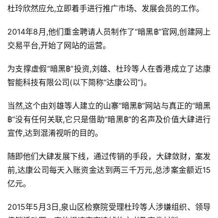
杜玲欣然应允,立即着手进行推广市场、发展会员的工作。
2014年8月,他们重金聘请人员制作了“暗黑฿”官网,创建网上
交易平台,开始了网站的运营。
为支撑虚假“暗黑฿”投资,刘雄、杜玲等人在香港成立了达康
智能科技有限公司(以下简称“达康公司”)。
当然,这个由刘雄等人建立的山寨“暗黑฿”网站与真正的“暗黑
฿”没有任何关联,它只是借助“暗黑฿”的名声及价值大肆进行
宣传,达到混淆视听的目的。
随即他们大肆发展下线，通过传销的手段，大肆敛财，案发
前,达康公司每天入账资金达到两三千万元,总涉案金额近15
亿元。
2015年5月3日,泉山区检察院受理杜玲等人涉嫌组织、领导