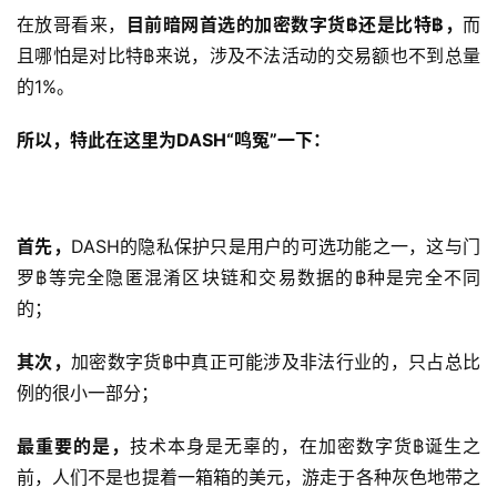
在放哥看来，
目前暗网首选的加密数字货฿还是比特฿，
而
且哪怕是对比特฿来说，涉及不法活动的交易额也不到总量
的1%。
所以，特此在这里为DASH“鸣冤”一下：
首先，
DASH的隐私保护只是用户的可选功能之一，这与门
罗฿等完全隐匿混淆区块链和交易数据的฿种是完全不同
的；
其次，
加密数字货฿中真正可能涉及非法行业的，只占总比
例的很小一部分；
最重要的是，
技术本身是无辜的，在加密数字货฿诞生之
前，人们不是也提着一箱箱的美元，游走于各种灰色地带之