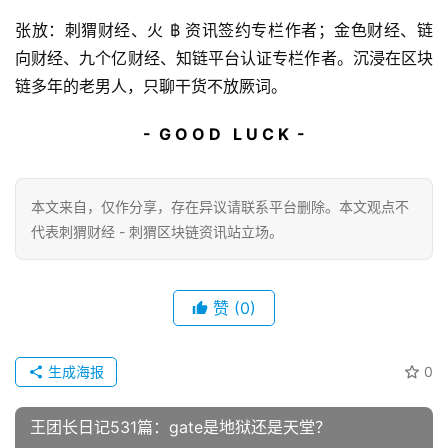
张放：刺猬财经、火 ฿ 资讯签约专栏作者；金色财经、链
向财经、九个亿财经、知链平台认证专栏作者。沉浸在区块
链多年的老男人，只聊干货不放厥词。
-  G O O D   L U C K  -
本文来自
，仅作分享，存在异议请联系平台删除。本文观点不
代表刺猬财经 - 刺猬区块链资讯站立场。
赞
(0)
生成海报
0
王团长日记531篇：gate是地狱还是天堂？