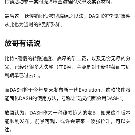
传销活动罪一案的提请审查逮捕的文书及案卷材料。
最后这一伙传销团伙被彻底绳之以法，DASH的“李鬼”事件
从此也为当时的฿民所熟知。
放哥有话说
比特฿缓慢的转账速度、高昂的矿工费，以及无穷无尽的分
叉，已经让很多人失望（在฿圈，主要是对于新韭菜而言红
利期早已过去）。
而DASH将于今年夏天发布新一代Evolution，这款软件将
能简化DASH的使用方法，号称让“奶奶们都会用DASH”。
放哥认为，DASH作为一种涨幅惊人的老฿，如果这个版本
能顺利发布，前景可观，或许会带来一波强拉升，可以关
注。