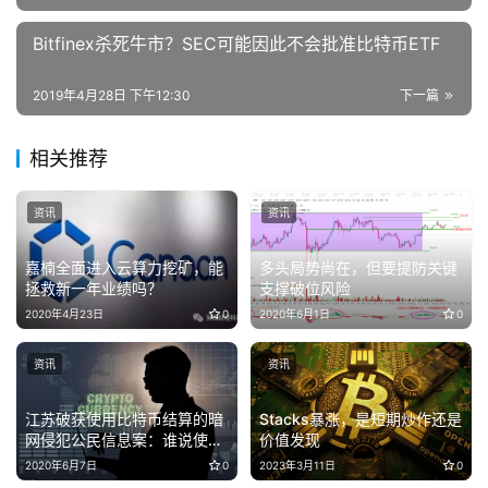
Bitfinex杀死牛市？SEC可能因此不会批准比特币ETF
2019年4月28日 下午12:30
下一篇
相关推荐
资讯
资讯
嘉楠全面进入云算力挖矿，能
多头局势尚在，但要提防关键
拯救新一年业绩吗？
支撑破位风险
2020年4月23日
0
2020年6月1日
0
资讯
资讯
江苏破获使用比特币结算的暗
Stacks暴涨，是短期炒作还是
网侵犯公民信息案：谁说使用
价值发现
比特币可以游离于法外
2020年6月7日
0
2023年3月11日
0