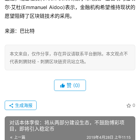
尔·艾杜(Emmanuel Aidoo)表示，金融机构希望维持现状的
愿望阻碍了区块链技术的采用。
来源：巴比特
本文来自
，仅作分享，存在异议请联系平台删除。本文观点不
代表刺猬财经 - 刺猬区块链资讯站立场。
赞
(0)
生成海报
0
对话本体李俊：将从两部分建设生态，不鼓励博彩项
目，即将引入稳定币
上一篇
2019年4月28日 上午11:15