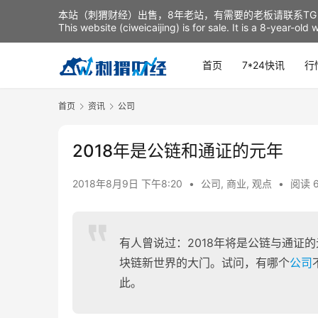
本站（刺猬财经）出售，8年老站，有需要的老板请联系TG：t
This website (ciweicaijing) is for sale. It is a 8-year-ol
首页
7*24快讯
行
首页
资讯
公司
2018年是公链和通证的元年
2018年8月9日 下午8:20
•
公司
,
商业
,
观点
•
阅读 6
有人曾说过：2018年将是公链与通证
块链新世界的大门。试问，有哪个
公司
此。