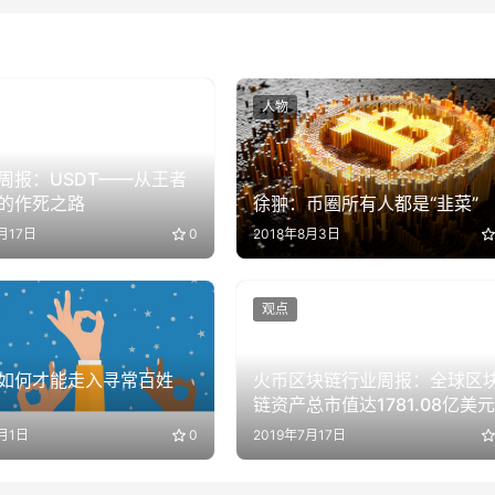
人物
周报：USDT——从王者
的作死之路
徐翀：币圈所有人都是“韭菜”
月17日
0
2018年8月3日
观点
如何才能走入寻常百姓
火币区块链行业周报：全球区
链资产总市值达1781.08亿美元
8月1日
0
2019年7月17日