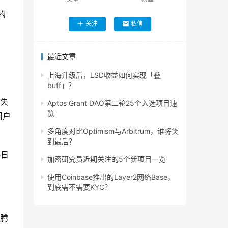
的
关注
私信
最近文章
上海升级后，LSD收益如何实现「叠
buff」？
丝失
Aptos Grant DAO第二轮25个入选项目速
览
用户
多角度对比Optimism与Arbitrum，谁将笑
到最后？
每日
加密研究员近期关注的5个新项目一览
使用Coinbase推出的Layer2网络Base，
到底需不需要KYC？
图腾