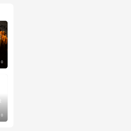
0
块
0