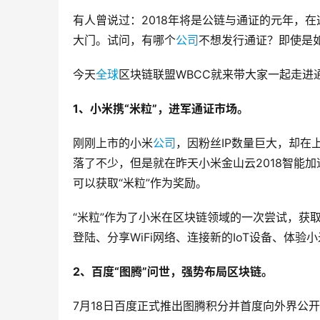
有人曾说过：2018年将是公链与通证的元年，
大门。试问，有哪个
公司
不想发行通证？即使是
今天
全球
区块链联盟WBCC就来带大家一起走进
1、小米携“米粒”，进军通证市场。
刚刚上市的小米
公司
，因粉丝IP数量巨大，却在
落了不少，但是就在昨天小米金山云2018智能加
可以获取“米粒”作为奖励。
“米粒”作为了小米在区块链领域的一次尝试，获
登陆、分享WiFi网络、连接新的IoT设备、体验
2、百度“图腾”问世，强势布局区块链。
7月18日百度正式推出图腾积分并首度向外界公