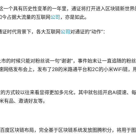
在这一个具有历史性变革的一年里，通证将打开进入区块链新世界
如今占据大流量的互联网
公司
，亦是如此。
通证时代背景下，各大互联网
公司
对通证的“动作”：
上市的时候只能对粉丝说一句“谢谢”，事件始末让一直追随的粉
速网络发布会上，发布了2B的米路通平台和2C的小米WiFi链，
取的方式较以往来看显得更加多元化，其中就包括开启AI提速、
小米有品、邀请好友等。
开百度区块链布局，完全基于区块链系统发放图腾积分，将用于