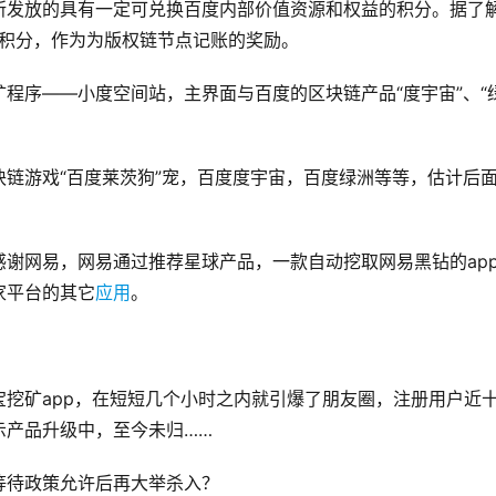
所发放的具有一定可兑换百度内部价值资源和权益的积分。据了
腾积分，作为为版权链节点记账的奖励。
程序——小度空间站，主界面与百度的区块链产品“度宇宙”、“
链游戏“百度莱茨狗”宠，百度度宇宙，百度绿洲等等，估计后
谢网易，网易通过推荐星球产品，一款自动挖取网易黑钻的ap
家平台的其它
应用
。
挖矿app，在短短几个小时之内就引爆了朋友圈，注册用户近
示产品升级中，至今未归……
等待政策允许后再大举杀入？