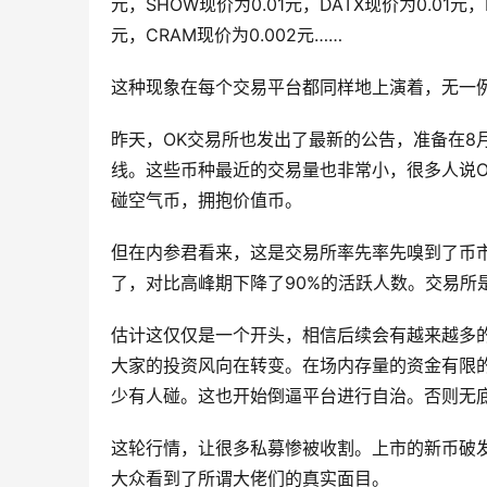
元，SHOW现价为0.01元，DATX现价为0.01元，B
元，CRAM现价为0.002元……
这种现象在每个交易平台都同样地上演着，无一
昨天，OK交易所也发出了最新的公告，准备在8
线。这些币种最近的交易量也非常小，很多人说
碰空气币，拥抱价值币。
但在内参君看来，这是交易所率先率先嗅到了币市
了，对比高峰期下降了90%的活跃人数。交易所
估计这仅仅是一个开头，相信后续会有越来越多
大家的投资风向在转变。在场内存量的资金有限
少有人碰。这也开始倒逼平台进行自治。否则无
这轮行情，让很多私募惨被收割。上市的新币破
大众看到了所谓大佬们的真实面目。