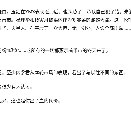
洗白。玉红在XMX表现乏力后，也认怂了，承认自己犯了错。朱
出币市。易理华和楼霁月被媒体评为割韭菜的雌雄大盗。这一轮
理华、火星人、孙宇晨等一众大佬，无一例外，人设全部崩塌…
纷“卸妆”……这所有的一切都预示着币市的冬天来了。
望。至少内参君从本轮市场的表现，看出了与以往不同的东西。
会很少有人认可。
起来。这也是付出了血的代价。