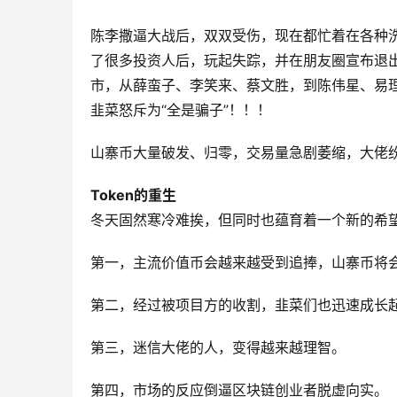
陈李撒逼大战后，双双受伤，现在都忙着在各种
了很多投资人后，玩起失踪，并在朋友圈宣布退
市，从薛蛮子、李笑来、蔡文胜，到陈伟星、易
韭菜怒斥为“全是骗子”！！！
山寨币大量破发、归零，交易量急剧萎缩，大佬纷
Token的重生
冬天固然寒冷难挨，但同时也蕴育着一个新的希
第一，主流价值币会越来越受到追捧，山寨币将
第二，经过被项目方的收割，韭菜们也迅速成长
第三，迷信大佬的人，变得越来越理智。
第四，市场的反应倒逼区块链创业者脱虚向实。