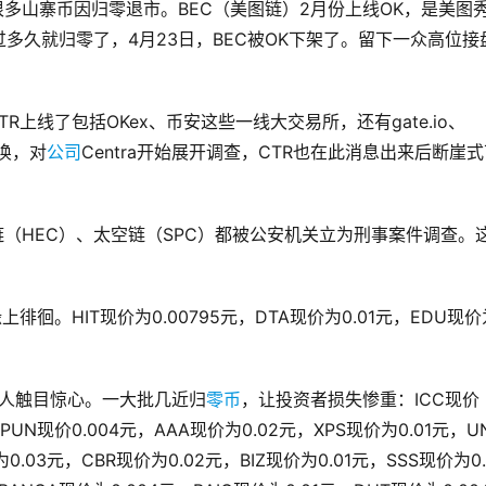
很多山寨币因归零退市。BEC（美图链）2月份上线OK，是美图
多久就归零了，4月23日，BEC被OK下架了。留下一众高位接
R上线了包括OKex、币安这些一线大交易所，还有gate.io、
传唤，对
公司
Centra开始展开调查，CTR也在此消息出来后断崖
链（HEC）、太空链（SPC）都被公安机关立为刑事案件调查。
徊。HIT现价为0.00795元，DTA现价为0.01元，EDU现价
让人触目惊心。一大批几近归
零币
，让投资者损失惨重：ICC现价
元，PUN现价0.004元，AAA现价为0.02元，XPS现价为0.01元，U
0.03元，CBR现价为0.02元，BIZ现价为0.01元，SSS现价为0.