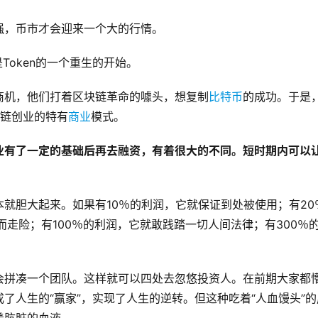
强，币市才会迎来一个大的行情。
Token的一个重生的开始。
商机，他们打着区块链革命的噱头，想复制
比特币
的成功。于是
块链创业的特有
商业
模式。
业有了一定的基础后再去融资，有着很大的不同。短时期内可以
就胆大起来。如果有10％的利润，它就保证到处被使用；有20
而走险；有100％的利润，它就敢践踏一切人间法律；有300％
会拼凑一个团队。这样就可以四处去忽悠投资人。在前期大家都
了人生的“赢家”，实现了人生的逆转。但这种吃着“人血馒头”的