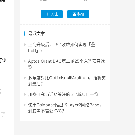
想到
关注
私信
最近文章
上海升级后，LSD收益如何实现「叠
buff」？
有少
Aptos Grant DAO第二轮25个入选项目速
览
！
多角度对比Optimism与Arbitrum，谁将笑
到最后？
漂，
加密研究员近期关注的5个新项目一览
使用Coinbase推出的Layer2网络Base，
到底需不需要KYC？
弃了