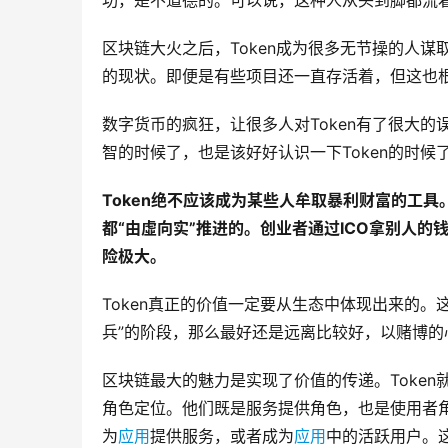
功，是不道德的。可以说，这种人从头到脚都流
区块链大火之后，Token成为很多无节操的人谋
的现状。即便是有些项目还一直存活着，但这也根
数字货币的疯狂，让很多人对Token有了很大的
智的时候了，也是该好好认识一下Token的时候
Token绝不应该成为某些人牟取暴利财富的工具
都“由虛向实”推进的。创业者通过ICO拿别人
险极大。
Token真正的价值一定要从生态中体现出来的
兵”的阶段，那么最好还是远离比较好，以赌博的
区块链最大的魅力是实现了价值的传递。Toke
角色定位。他们既是服务提供角色，也是使用者角
为
应用
提供服务，或者成为
应用
中的活跃用户。