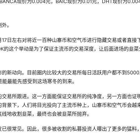
ANCA现价为0.004元，BAIC现价为0.01元，DHT现价为0.00
例外。
月17日左右对将近一百种山寨币和空气币进行隐藏交易或者直接
OK的这个举动是为了保证主流币的交易深度，让后面进场的韭菜
的新动向。目前圈内比较大的交易所每日活跃用户都不到5000
是能最能先感受到这场寒冬的到来。
的交易所跟进。这一方面能保证交易所的纯净度，另一方面也证
的背景下，人们将目光投向了主流币种上，山寨币和空气币会越
底线地收割韭菜，最终也会被韭菜所抛弃。
发已很常见。因此，很多被收割的私募投资人曝出了更多的猛料