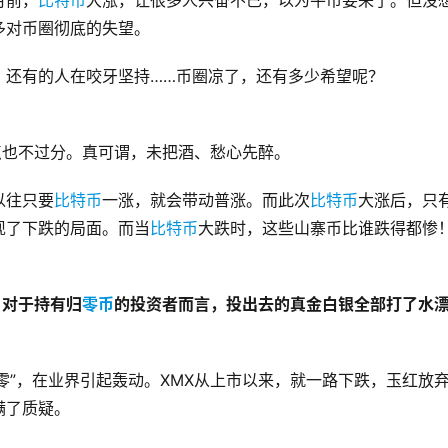
月前，
比特币
大涨，让很多人兴奋不已，以为牛市要来了。但没
多对币圈彻底的失望。
，还有的人在咬牙坚持……币圈凉了，还有多少希望呢？
点也不过分。真可谓，未把酒、愁心先醉。
以往只要
比特币
一涨，就会带动普涨。而此次
比特币
大涨后，只
现了下跌的局面。而当
比特币
大跌时，这些山寨币比谁跌得都惨
。对于持有归
零币
的投资者而言，投出去的真金白银全部打了水
归零”，在业界引起轰动。XMX从上市以来，就一路下跌，玉红放
满了质疑。