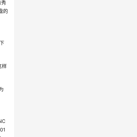
秀秀
盘的
式下
这样
为
NC
01