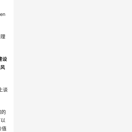
en
归理
建设
言风
上谈
切的
可以
价值