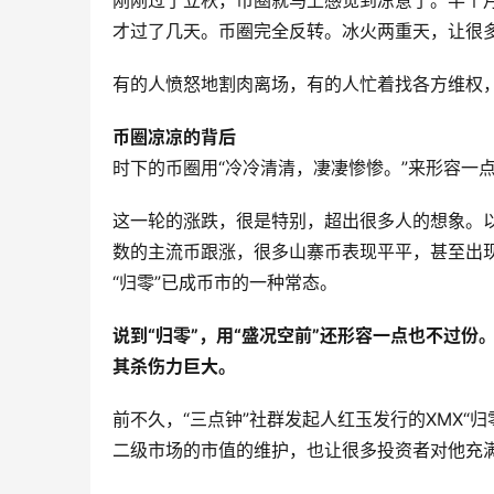
刚刚过了立秋，币圈就马上感觉到凉意了。半个
才过了几天。币圈完全反转。冰火两重天，让很
有的人愤怒地割肉离场，有的人忙着找各方维权
币圈凉凉的背后
时下的币圈用“冷冷清清，凄凄惨惨。”来形容一
这一轮的涨跌，很是特别，超出很多人的想象。
数的主流币跟涨，很多山寨币表现平平，甚至出
“归零”已成币市的一种常态。
说到“归零”，用“盛况空前”还形容一点也不过份
其杀伤力巨大。
前不久，“三点钟”社群发起人红玉发行的XMX“
二级市场的市值的维护，也让很多投资者对他充