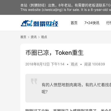
本站（刺猬财经）出售，8年老站，有需要的老板请联系TG：t
This website (ciweicaijing) is for sale. It is a 8-year-ol
首页
7*24快讯
行
首页
资讯
观点
币圈已凉，Token重生
2018年8月12日 下午1:14
•
观点
•
阅读 100839
有的人愤怒地割肉离场，有的人忙着找
呢？