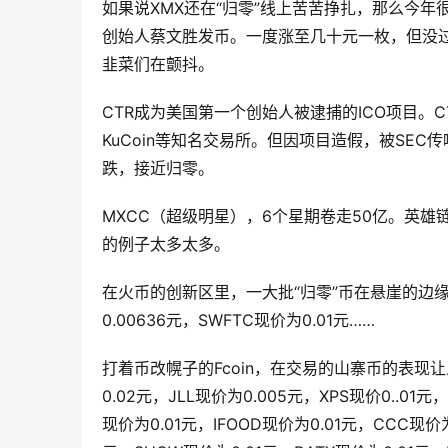
如果说XMX还在“归零”线上苦苦挣扎，那么今年
创始人蔡文胜发币。一度涨至几十元一枚，但没过
韭菜们在颤抖。
CTR成为美国第一个创始人被逮捕的ICO项目。CT
KuCoin等知名交易所。但因项目造假，被SEC
跌，接近归零。
MXCC（超级明星），6个星期卷走50亿。英雄
的例子太多太多。
在火币的创新区里，一大批“归零”币在悬崖的边缘上徘
0.00636元，SWFTC现价为0.01元……
打着币改幌子的Fcoin，在交易的山寨币的表现
0.02元，JLL现价为0.005元，XPS现价0..01
现价为0.01元，IFOOD现价为0.01元，CCC现价为