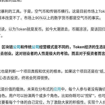
着肮脏的血液。
取暴利的工具。于是，空气币和传销币横行。这是目前市场上Tok
本改变不了，市场上90%以上的数字货币都是空气币的事实。
误读，以为Token就是发币。如今大潮退去，币圈凉凉，是该回
了。
。区块链
公司
和传统
公司
经营模式是不同的，Token经济的生态
的钱去创业。这对创业者的人性是极大的考验。而且对于投资者而
。这也是判断一个项目真假和优劣的根本。如果这个项目还是在“纸
心态去投资，终将会死得很惨。
n就是价值的载体。未来在分布式的
应用
中，每个人参与者没有确
色。用户可以扮演两个或多个角色，比如你既可以“挖矿“，也
这要看每个个体的自己定位，为了激励大家的积极性，实现个人