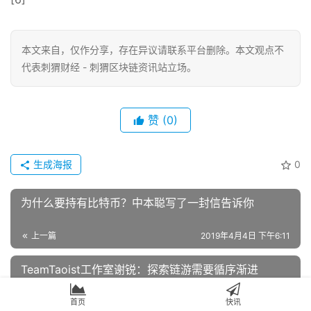
本文来自
，仅作分享，存在异议请联系平台删除。本文观点不
代表刺猬财经 - 刺猬区块链资讯站立场。
赞
(0)
生成海报
0
为什么要持有比特币？中本聪写了一封信告诉你
上一篇
2019年4月4日 下午6:11
TeamTaoist工作室谢锐：探索链游需要循序渐进
首页
快讯
2019年4月4日 下午6:40
下一篇