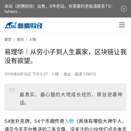
本站（刺猬财经）出售，8年老站，有需要的老板请联系TG：
tuhaov
This website (ciweicaijing) is for sale. It is a 8-year-old
website. If you need it, please contact TG: tuhaov
首页
资讯
人物
​​易理华｜从穷小子到人生赢家，区块链让我
没有欲望。
2018年8月15日 下午3:37
人物
,
商业
阅读 139012
最真实、最心酸的大佬成长经历、屌丝逆袭神
话。
54张扑克牌，54个币圈传奇
人物
（具体有哪些大神牛人，
请见今天平台推送的二条文章，没关注的小伙伴们点击本文