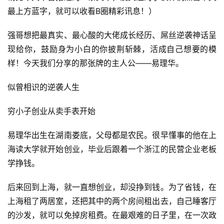
最上方蓝字，就可以收看B圈精彩讯息！）
强哥想把最真实、最心酸的大佬成长经历、屌丝逆袭神话呈
现给你，鼓励身为小白的你披荆斩棘，活成自己想要的模
样！今天我们分享的那张牌的主人公——易理华。
似曾相识的逆袭人生
穷小子创业从卖手表开始
易理华出生在湖南娄底，父母都是农民。很早懂事的他在上
海读大学就开始创业，毕业后跟着一个浙江的民营企业老板
学挣钱。
后来回到上海，就一直想创业，却没挣到钱。为了省钱，在
上海租了两居室，还把其中的两个房间租出去，自己睡客厅
的沙发，就可以免掉房租费。在最艰难的日子里，在一次政