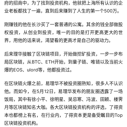
府的招商中，为了找到投资机构，他就把上海所有认识的企
业老板都找了一遍，直到后来赚到了人生的第一个500万。
刚赚钱的他在长沙买了一套普通的公寓。其余的钱全部做股
权投资，从创业到投资，唯一的目的是打开更高更大的世
界，用他的话来说，渴望看的更高才是自己的驱动力。
后来理华接触了区块链项目，开始做挖矿投资，一步一步布
局区块链，从BTC、ETH开始，到量子链、唯链以及当前火
爆的EOS、ulord等，他都投资过。
在区块链火爆之前，易理华不被投资圈熟知，很多人不认识
他。而如今，在5月12日，易理华发布的朋友圈透露了一场
饭局，其中有徐小平、徐明星、吴忌寒、冯波、田颖、楼霁
月等区块链知名大咖。各大区块链投资机构的评选，了得资
本也都榜上有名，在行业内，了得资本更是备受瞩目的Top
区块链投资机构。