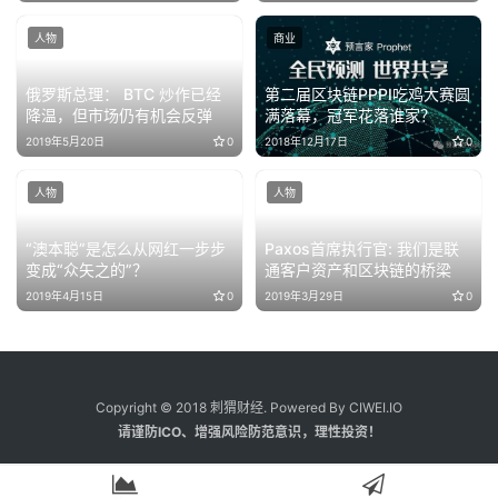
人物
商业
俄罗斯总理： BTC 炒作已经
第二届区块链PPPI吃鸡大赛圆
降温，但市场仍有机会反弹
满落幕，冠军花落谁家？
2019年5月20日
0
2018年12月17日
0
人物
人物
“澳本聪”是怎么从网红一步步
Paxos首席执行官: 我们是联
变成“众矢之的”？
通客户资产和区块链的桥梁
2019年4月15日
0
2019年3月29日
0
Copyright © 2018 刺猬财经. Powered By CIWEI.IO
请谨防ICO、增强风险防范意识，理性投资！