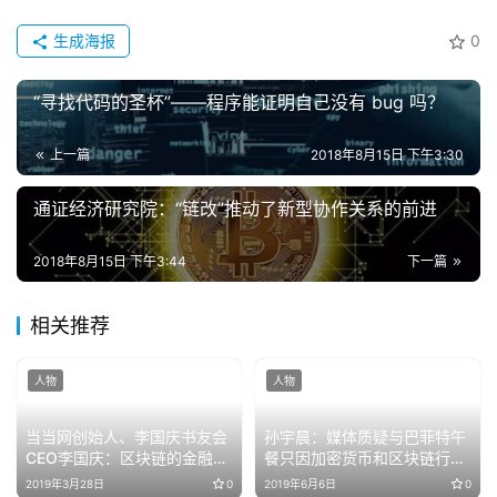
生成海报
0
“寻找代码的圣杯”——程序能证明自己没有 bug 吗？
上一篇
2018年8月15日 下午3:30
通证经济研究院：“链改”推动了新型协作关系的前进
2018年8月15日 下午3:44
下一篇
相关推荐
人物
人物
当当网创始人、李国庆书友会
孙宇晨：媒体质疑与巴菲特午
CEO李国庆：区块链的金融属
餐只因加密货币和区块链行业
性对内容产业非常有价值
仍很小众
2019年3月28日
0
2019年6月6日
0