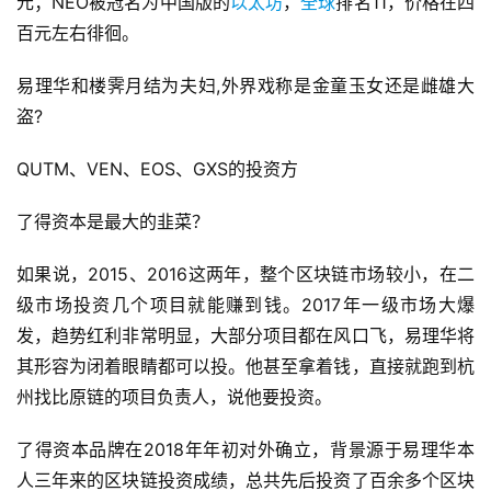
元；NEO被冠名为中国版的
以太坊
，
全球
排名11，价格在四
百元左右徘徊。
易理华和楼霁月结为夫妇,外界戏称是金童玉女还是雌雄大
盗?
QUTM、VEN、EOS、GXS的投资方
了得资本是最大的韭菜？
如果说，2015、2016这两年，整个区块链市场较小，在二
级市场投资几个项目就能赚到钱。2017年一级市场大爆
发，趋势红利非常明显，大部分项目都在风口飞，易理华将
其形容为闭着眼睛都可以投。他甚至拿着钱，直接就跑到杭
州找比原链的项目负责人，说他要投资。
了得资本品牌在2018年年初对外确立，背景源于易理华本
人三年来的区块链投资成绩，总共先后投资了百余多个区块