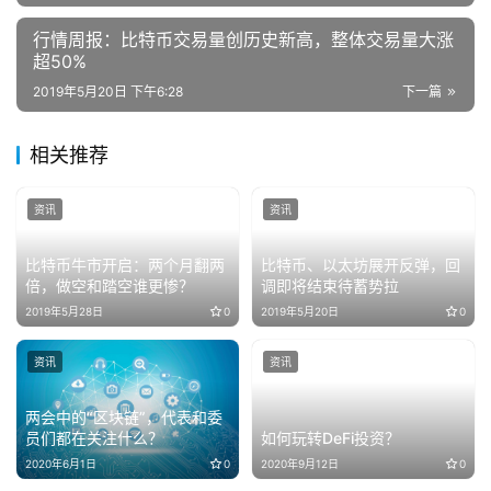
行情周报：比特币交易量创历史新高，整体交易量大涨
超50%
2019年5月20日 下午6:28
下一篇
相关推荐
资讯
资讯
比特币牛市开启：两个月翻两
比特币、以太坊展开反弹，回
倍，做空和踏空谁更惨？
调即将结束待蓄势拉
2019年5月28日
0
2019年5月20日
0
资讯
资讯
两会中的“区块链”，代表和委
员们都在关注什么？
如何玩转DeFi投资？
2020年6月1日
0
2020年9月12日
0