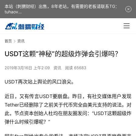
本站（刺猬财经）出售，8年老站，有需要的老板请联系TG：
tuhaov
This website (ciweicaijing) is for sale. It is a 8-year-old
website. If you need it, please contact TG: tuhaov
首页
资讯
USDT这颗“神秘”的超级炸弹会引爆吗？
2019年3月16日 上午2:09
资讯
阅读 65683
USDT再次站上舆论的风口浪尖。
近日，又有传言USDT要崩盘。昨日，有社交媒体用户发现
Tether已经删除了之前关于代币完全由美元支持的说法。对
此，节点资本创始人杜均在朋友圈发问：“USDT这颗超级炸
弹什么时候引爆呢？”