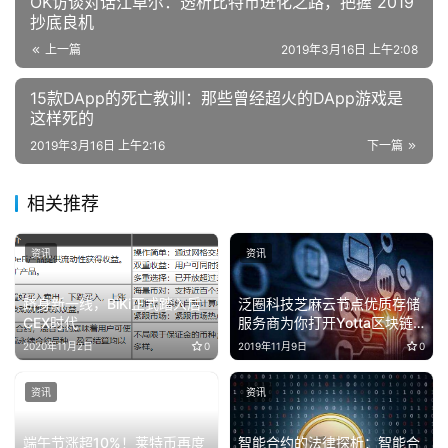
OK访谈对话江卓尔：透析比特币进化之路，把握 2019
抄底良机
上一篇
2019年3月16日 上午2:08
15款DApp的死亡教训：那些曾经超火的DApp游戏是
这样死的
2019年3月16日 上午2:16
下一篇
相关推荐
资讯
资讯
跻身新一线，BiKi正式踏入后
泛圈科技芝麻云节点优质存储
CEX时代
服务商为你打开Yotta区块链
存储共享经济！
2020年11月2日
0
2019年11月9日
0
资讯
资讯
端午节涨超10%！莱特币再度
智能合约的法律探析：智能合