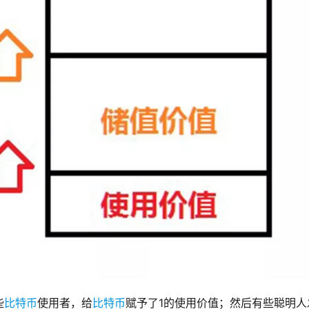
些
比特币
使用者，给
比特币
赋予了1的使用价值；然后有些聪明人