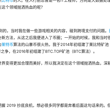
识
比特币
的人。在入行前您曾是一名IT工程师，方向是大数据处
在这个领域抛洒热血的呢？
到的，当时我在做一些游戏相关的内容，碰到跨境支付的问题。
全新方法，从这之后我便进入了币圈；一开始的时候，我和当时
为
莱特币
算法的山寨币很火热，我于2014年初组建了莱比特矿池
之争，在2016年初组建了BTC.TOP矿池（BTC算法）。
世界变得更加合理而美好，所以我决定在这个领域抛洒热血，深
握 2019 抄底良机，想必很多同学都是奔着后面这句话来的。