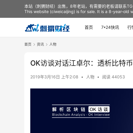
本站（刺猬财经）出售，8年老站，有需要的老板请联系TG：t
This website (ciweicaijing) is for sale. It is a 8-year-ol
首页
7*24快讯
行
首页
资讯
人物
OK访谈对话江卓尔：透析比特币进
2019年3月16日 上午2:08
•
人物
•
阅读 44053