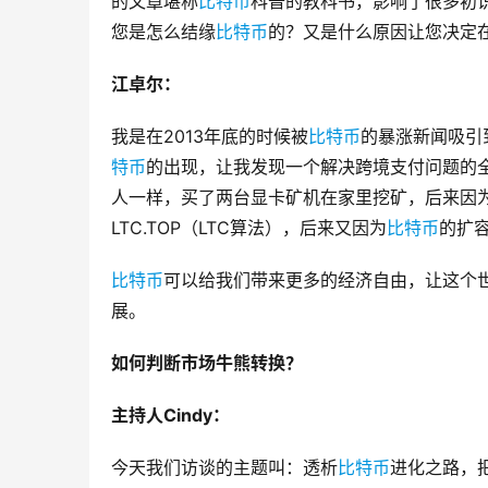
的文章堪称
比特币
科普的教科书，影响了很多初
您是怎么结缘
比特币
的？又是什么原因让您决定
江卓尔：
我是在2013年底的时候被
比特币
的暴涨新闻吸引
特币
的出现，让我发现一个解决跨境支付问题的
人一样，买了两台显卡矿机在家里挖矿，后来因
LTC.TOP（LTC算法），后来又因为
比特币
的扩容
比特币
可以给我们带来更多的经济自由，让这个
展。
如何判断市场牛熊转换？
主持人Cindy：
今天我们访谈的主题叫：透析
比特币
进化之路，把