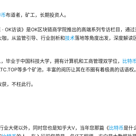
特币
布道者，矿工，长期投资人。
 · OK访谈》是OK区块链商学院推出的高端系列专访栏目，通过
大咖，从监管引导、行业剖析和
技术
落地等角度出发，深度解读
创始人，毕业于中国科技大学，拥有计算机和工商管理双学位，
比特
LTC.TOP等多个矿池，丰富的阅历让其在币圈有着极高的话语权
收获，不枉此行。
行业大佬以外，同时您也是知乎大V，当年您那篇《
比特币
是什