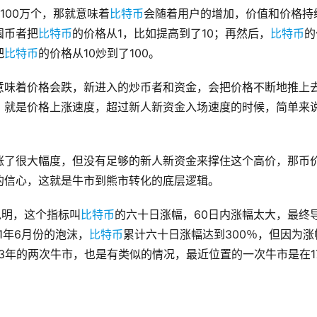
100万个，那就意味着
比特币
会随着用户的增加，价值和价格持
囤币者把
比特币
的价格从1，比如提高到了10；再然后，
比特币
的
把
比特币
的价格从10炒到了100。
意味着价格会跌，新进入的炒币者和资金，会把价格不断地推上
？就是价格上涨速度，超过新人新资金入场速度的时候，简单来
涨了很大幅度，但没有足够的新人新资金来撑住这个高价，那币
的信心，这就是牛市到熊市转化的底层逻辑。
说明，这个指标叫
比特币
的六十日涨幅，60日内涨幅太大，最终
1年6月份的泡沫，
比特币
累计六十日涨幅达到300％，但因为涨
3年的两次牛市，也是有类似的情况，最近位置的一次牛市是在1