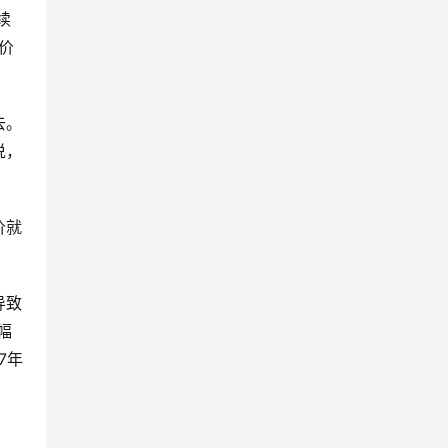
续
价
去。
说，
价就
导致
幅
7年