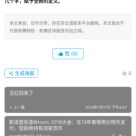
几个字，赋予全新的定义。
本文来自
，仅作分享，存在异议请联系平台删除。本文观点不
代表刺猬财经 - 刺猬区块链资讯站立场。
赞
(0)
生成海报
0
玉红回来了
上一篇
2019年7月17日 下午4:07
斯诺登现身Bitcoin 2019大会：在13年曾使用比特币支
付，但拒绝持有加密货币