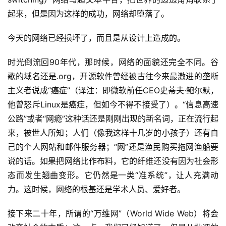
起来，但是因为这样的成功，网络却堕落了。
今天的网络已经损坏了，而且是从设计上造成的。
时光倒流回90年代，那时候，网络的面貌还完全不同。谷
歌的域名还是.org，开源软件曾经被古往今来最激进的垄断
主义者说成“癌症”（译注：即微软前任CEO史蒂夫·鲍尔默，
他曾怒斥Linux是癌症，但如今不得不接受了）。“信息高速
公路”或者“网瘾”这种话还是刚刚出现的新名词，正在流行起
来，被世人所知；人们（像我这样十几岁的小孩子）还有自
己的个人网站和邮件服务器；“网”还是渔民购买拖网渔船要
说的话。如果把网络比作布料，它的纤维还没有因为社会形
态而发生翘曲变形。它仍然是一类“准系统”，让人充满动
力。这时候，网络的根基还是学术人员、爱好者。
接下来二十年，所谓的“万维网”（World Wide Web）将会