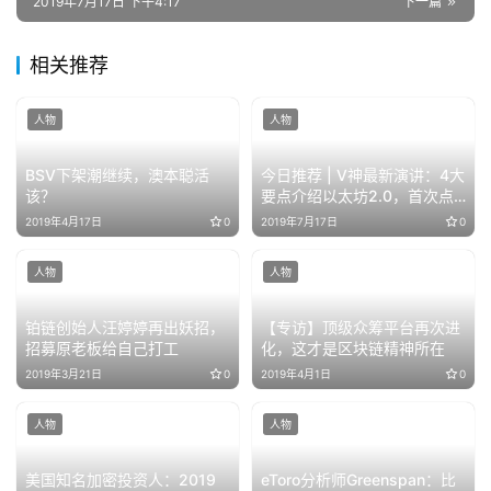
2019年7月17日 下午4:17
下一篇
相关推荐
人物
人物
BSV下架潮继续，澳本聪活
今日推荐 | V神最新演讲：4大
该？
要点介绍以太坊2.0，首次点
评Facebook Libra（全文）
2019年4月17日
0
2019年7月17日
0
人物
人物
铂链创始人汪婷婷再出妖招，
【专访】顶级众筹平台再次进
招募原老板给自己打工
化，这才是区块链精神所在
2019年3月21日
0
2019年4月1日
0
人物
人物
美国知名加密投资人：2019
eToro分析师Greenspan：比