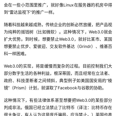
会在一些小范围里推广，就好像Linux在服务器的机房中得
到“雷达监视下”的推广一样。
随着科技越来越成熟，传统企业的创新必然放缓，把产品视
为纯粹的摇钱树（比如微软）。这种情况下，Web3.0就会
扩大优势。到时候，想要禁止Web3.0，就好比某市、某国
想要禁止优步、爱彼迎、交友软件基达（Grindr）、维基百
科一样困难。
Web3.0的实现，将是缓慢而复杂的过程。目前控制我们大
部分数字生活的各种利益，根深蒂固，而且经常在立法者、
政府、科技垄断者之间倾斜，典型例子如美国国安局的“棱
镜”（Prism）计划，就谋取了Facebook与谷歌的协助。
这种情况下，有些法律体系甚至想要把Web3.0的某些部分
判成非法。俄国已经立法禁止了比特币（译注：比特币存在
很大争议，有人认为这是庞氏骗局，应当禁止。）英国也表