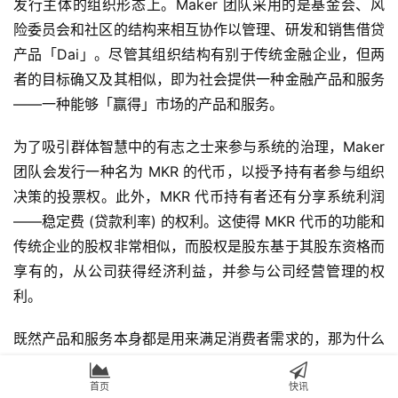
发行主体的组织形态上。Maker 团队采用的是基金会、风
险委员会和社区的结构来相互协作以管理、研发和销售借贷
产品「Dai」。尽管其组织结构有别于传统金融企业，但两
者的目标确又及其相似，即为社会提供一种金融产品和服务
——一种能够「赢得」市场的产品和服务。
为了吸引群体智慧中的有志之士来参与系统的治理，Maker
团队会发行一种名为 MKR 的代币，以授予持有者参与组织
决策的投票权。此外，MKR 代币持有者还有分享系统利润
——稳定费 (贷款利率) 的权利。这使得 MKR 代币的功能和
传统企业的股权非常相似，而股权是股东基于其股东资格而
享有的，从公司获得经济利益，并参与公司经营管理的权
利。
既然产品和服务本身都是用来满足消费者需求的，那为什么
MKR 代币治理方式会 比传统的股权治理方式更适用于产品
及服务的开发和销售呢 ? 本文对于这个问题并没有非黑即白
首页
快讯