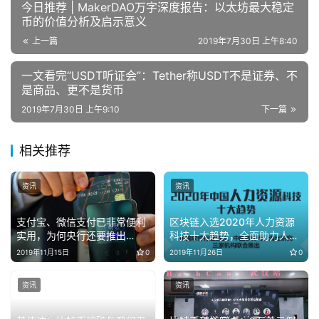
今日推荐 | MakerDAO万字深度报告：以太坊最大稳定
币的价值分析及启示意义
上一篇
2019年7月30日 上午8:40
一文看完“USDT听证会”：Tether称USDT不是证券、不
是商品、更不是货币
2019年7月30日 上午9:10
下一篇
相关推荐
资讯
资讯
支付宝、微信支付已非常便利
区块链入选2020年人力资源
实用，为何央行还要推出
科技十大趋势，全面助力人力
DCEP？
资源行业转型升级
2019年11月15日
0
2019年11月26日
0
资讯
资讯