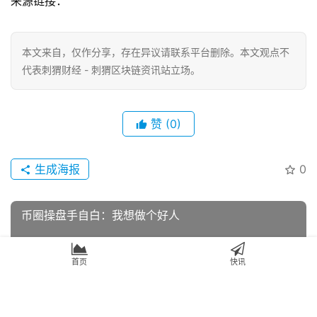
来源链接：
本文来自
，仅作分享，存在异议请联系平台删除。本文观点不
代表刺猬财经 - 刺猬区块链资讯站立场。
赞
(0)
生成海报
0
币圈操盘手自白：我想做个好人
首页
快讯
上一篇
2019年7月30日 下午4:40
比特币下行脚步放缓，反弹更近了吗？