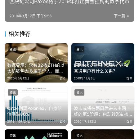
区块链公司Paxos将于2019年推出黄金挂钩的数字代币
2019年3月17日 下午9:56
下一篇
相关推荐
资讯
资讯
数据显示：含有32枚ETH的以
Bitfinex支持闪电网络，这和
太坊钱包大多属于个人，而非
普通用户有什么关系？
交易所
2020年6月12日
0
2019年12月3日
0
资讯
资讯
Circle剥离Poloniex，自身估
波卡或将在两周后进入主网上
值暴跌80%
线的第5阶段：启动转账& 核
心功能
2019年10月24日
0
2020年7月22日
0
资讯
资讯