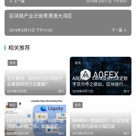
上一篇
2019年3月17日 下午9:51
区块链产业迁徙粤港澳大湾区
2019年3月17日 下午11:00
下一篇
相关推荐
资讯
资讯
北大教授：如何防范区块链行
A网观点：Libra及央行法定数
业重蹈网贷行业覆辙？
字货币呼之欲出，区块链行业
或将走向有序合规
2019年5月9日
0
2019年9月13日
0
资讯
资讯
LQTY深度用户亲述：LUSD是
BitMEX一数据昭示：以太坊或
顶级DeFi稳定币，却面临扩张
在两周内面临大幅回调
之殇
2023年3月20日
0
2019年5月21日
0