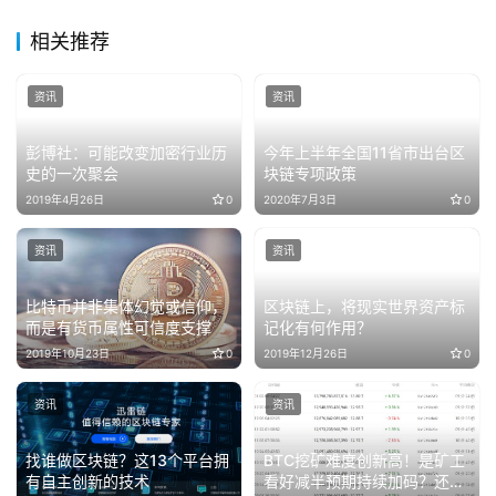
相关推荐
资讯
资讯
彭博社：可能改变加密行业历
今年上半年全国11省市出台区
史的一次聚会
块链专项政策
2019年4月26日
0
2020年7月3日
0
资讯
资讯
比特币并非集体幻觉或信仰，
区块链上，将现实世界资产标
而是有货币属性可信度支撑
记化有何作用？
2019年10月23日
0
2019年12月26日
0
资讯
资讯
找谁做区块链？这13个平台拥
BTC挖矿难度创新高！是矿工
有自主创新的技术
看好减半预期持续加码？还是