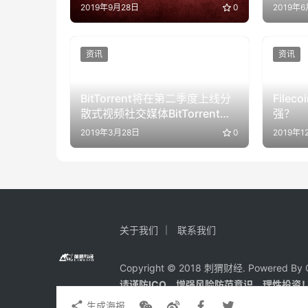
2019年9月28日
0
2019年6
资讯
资讯
BitTorrent将在第二季度上线分
File
散式视频社交媒体BitTorrent
强？
Live
2019年3月28日
0
2019年1
关于我们
联系我们
Copyright © 2018 刺猬财经. Powered By C
请谨防ICO、增强风险防范意识，理性投资
生成海报