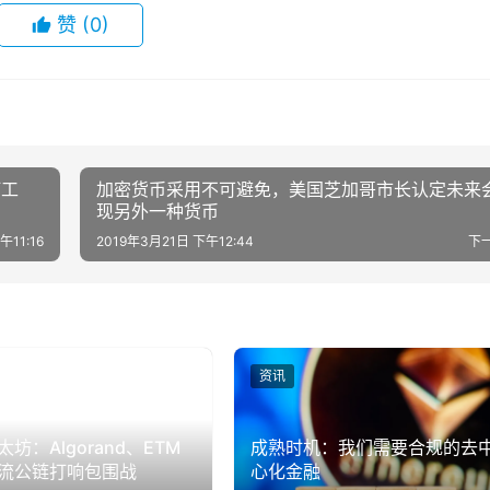
赞
(0)
打工
加密货币采用不可避免，美国芝加哥市长认定未来
现另外一种货币
午11:16
2019年3月21日 下午12:44
下
资讯
坊：Algorand、ETM
成熟时机：我们需要合规的去
流公链打响包围战
心化金融