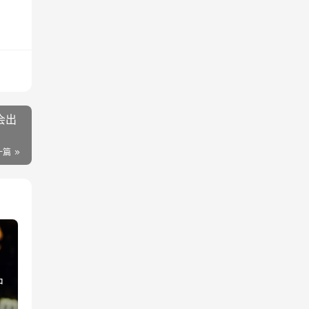
会出
一篇
中