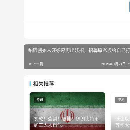
铂链创始人汪婷婷再出妖招，招募原老板给自己
上一篇
2019年3月21日 上
相关推荐
资讯
技术
罚款！查封！被捕！伊朗比特币
低迷以太
矿工人人自危！
等学术