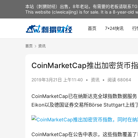
本站（刺猬财经）出售，8年老站，有需要的老板请联系TG：t
This website (ciweicaijing) is for sale. It is a 8-year-ol
首页
7*24快讯
行
首页
资讯
CoinMarketCap推出加
2019年3月21日 上午11:40
•
资讯
•
阅读 68064
CoinMarketCap已在纳斯达克全球指数数据服务（N
Eikon以及德国证券交易所Börse Stuttgar
CoinMarketCap在公告中表示，这些指数