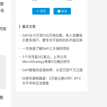
加密
排名
关注
私信
最近文章
的加
DeFi从10万到100万地址数，有人说要吸
引更多用户，要专注于投机的杀手级应用
一文快速了解DeFi三大保险项目
5个月浮盈3亿美元，上市公司
MicroStrategy再拿5亿赌比特币
DeFi鲸鱼的自我修养：从百万到千万之路
比特币硬核圆桌：2万美元倒计时！BTC
大牛市你无法想象
交易