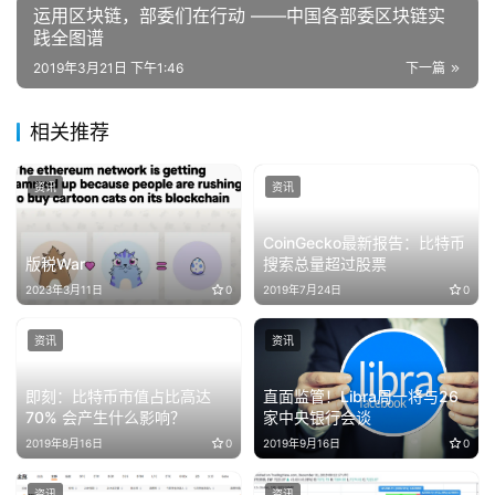
运用区块链，部委们在行动 ——中国各部委区块链实
践全图谱
2019年3月21日 下午1:46
下一篇
相关推荐
资讯
资讯
CoinGecko最新报告：比特币
版税War
搜索总量超过股票
2023年3月11日
0
2019年7月24日
0
资讯
资讯
即刻：比特币市值占比高达
直面监管！Libra周一将与26
70% 会产生什么影响？
家中央银行会谈
2019年8月16日
0
2019年9月16日
0
资讯
资讯