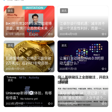
资讯
资讯
BiKi将出席2019年越南加密博
江卓尔谈行情机遇：减半并不
览会，聚焦行业趋势和未来
是一个消息性利好，而是一个
实质性持续性的利好
2019年10月21日
0
2020年4月10日
0
资讯
资讯
彭博策略师：比特币可能突破
让我们主动拥抱Web3.0的原
2万美元，在2021年经历抛物
动力是什么？
线式增长
2020年11月12日
0
2020年11月1日
0
资讯
资讯
Uniswap新钱包初体验，有哪
美联储“救市”破三项记录！“无
些惊喜？
上限”量化宽松！上次干这个
事情的还是蒋介石
2023年3月11日
0
2020年3月25日
0