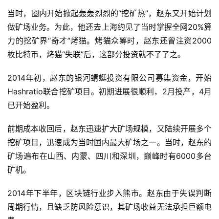
当时，圈内开始掀起轰轰烈烈的“挖矿热”，赵东又开始计划
做矿场业务。为此，他还去上海约见了当时掌握全网20%算
力的挖矿界“奇才”烤猫。烤猫众筹时，赵东还曾注资2000
枚比特币，烤猫“失联”后，这部分投资就不了了之。
2014年初，赵东的银河蜻蜓投资有限公司募集资金，开始
Hashratio联合挖矿项目。初期进展很顺利，2月投产，4月
已开始盈利。
前期成本收回后，赵东迅速扩大矿场规模，又陆续开展多个
挖矿项目，迅速成为当时国内最大矿场之一。当时，赵东的
矿场遍布在山西、内蒙、四川和深圳，巅峰时有6000多台
矿机。
2014年下半年，区块链行业步入熊市。赵东由于失误判断
周期行情，且缺乏防风险意识，其矿场收益无法承担巨额电