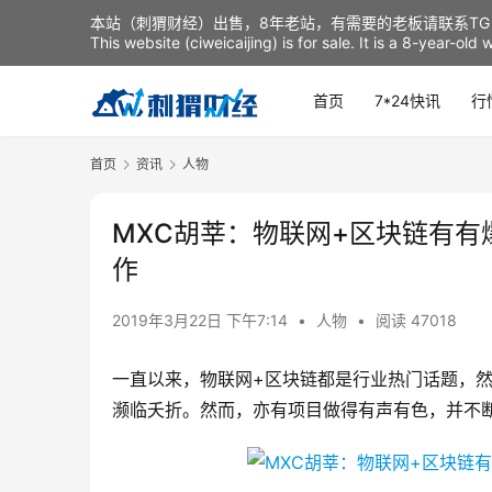
本站（刺猬财经）出售，8年老站，有需要的老板请联系TG：t
This website (ciweicaijing) is for sale. It is a 8-year-ol
首页
7*24快讯
行
首页
资讯
人物
MXC胡莘：物联网+区块链有
作
2019年3月22日 下午7:14
•
人物
•
阅读 47018
一直以来，物联网+区块链都是行业热门话题，然
濒临夭折。然而，亦有项目做得有声有色，并不断