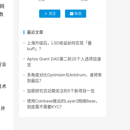
域网
数
关注
私信
最近文章
上海升级后，LSD收益如何实现「叠
buff」？
Aptos Grant DAO第二轮25个入选项目速
行业
览
多角度对比Optimism与Arbitrum，谁将笑
到最后？
技术
加密研究员近期关注的5个新项目一览
使用Coinbase推出的Layer2网络Base，
到底需不需要KYC？
，并