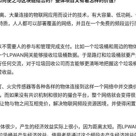
是如何使之与区块链结合的？整体项目又有着怎样的价值？
距离、大量连接的物联网应用而设计的技术，有大容量、低功耗、
的特质，人人都可以部署覆盖的网络，并且在一个免费的频段运行
以不需要人的参与和管理完成支付。比如一个垃圾桶和周边的物
个LPWAN网关能够接收垃圾桶数据。于是路灯和垃圾桶就要产
行任何交流，对于垃圾回收公司而言能够更清晰地把握这个垃圾
营收益。
灯、火灾传感器等各种各样的物体连接到这样一个网络中并交换
换，而如果没有共识机制和很好的撮合平台，整个网络就会变得很
ol）让物与物之间互相竞价，解决物联网频段资源困境，并使得闲
济物体很少，产生的经济效益实际上很小，因为距离太短。而LPWA
、垃圾桶并产生经济效益。使用者是通过这个频段去产生经济效益