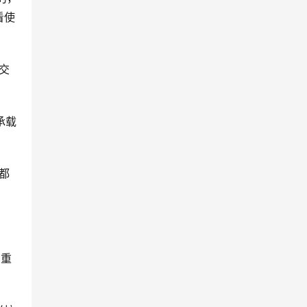
看使
交
承载
都
的重