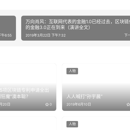
万向肖风：互联网代表的金融1.0已经过去，区块链
的金融3.0正在到来（演讲全文）
下午6:55
2019年3月22日 下午7:32
下
人物
55项区块链专利申请全出
利狂魔”澳本聪？
人人喊打“孙宇晨”
3月20日
0
2019年6月10日
人物