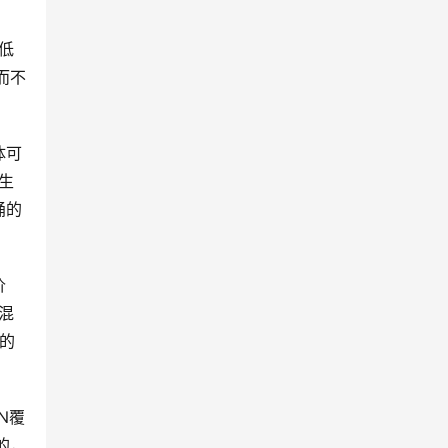
低
而不
体可
生
桶的
价
混
置的
N覆
的，