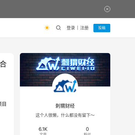
登录
注册
投稿
合
项目
刺猬财经
这个人很懒，什么都没有留下～
6.1K
0
文章
粉丝