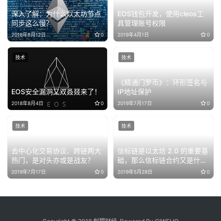
深入了解：为什么以太坊节点
EOS钱包开发，使用cleos工
同步这么慢？
具管理账号权限
2018年8月12日
0
2019年4月1日
0
技术
技术
《精通门罗币》：环形签名与
EOS安全漏洞又双叒叕来了！
IP地址保护
2018年8月4日
0
2019年7月17日
0
技术
技术
去中心化交易协议、跨链两大
信标链是以太坊 2.0 的重要基
热门，是对头亦或是战友？
础，那么信标链合约又是什
么？
2019年7月17日
0
2019年5月28日
0