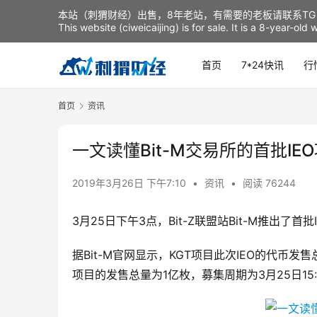
本站（刺猬财经）出售，8年老站，有需要的老板请联系TG：t
This website (ciweicaijing) is for sale. It is a 8-year-ol
首页
7*24快讯
行
首页
资讯
一文读懂Bit-M交易所的首批IE
2019年3月26日 下午7:10
•
资讯
•
阅读 76244
3月25日下午3点，Bit-Z联盟站Bit-M推出了首批
据Bit-M官网显示，KGT项目此次IEO的代币发售总
项目的发售总量为1亿枚，募集周期为3月25日15:0