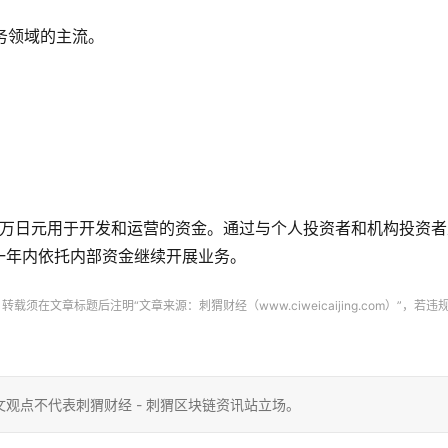
务领域的主流。
了3000万日元用于开发和运营的资金。通过与个人投资者和机构投资
一年内依托内部资金继续开展业务。
文章标题后注明“文章来源：刺猬财经（www.ciweicaijing.com）”，若违
观点不代表刺猬财经 - 刺猬区块链资讯站立场。