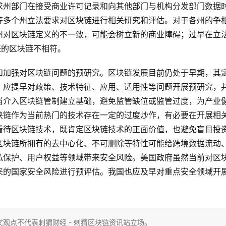
求州部门在接受商业许可记录和向其他部门与机构分发部门数据
等多个州立法要求对区块链进行相关研究和评估。对于各州的争
州对区块链定义的不一致，可能会树立新的商业障碍；过早在立
来的区块链不相符。
和加强对区块链问题的预研究。区块链发展目前仍处于早期，其
。应提早对政策、技术特征、应用、适用性等问题开展预研究，
当介入区块链管制建立基础，避免监管缺位或监管过度，为产业
块链作为当前热门的技术存在一定的过度炒作，有必要在开展相
看待区块链技术，既肯定区块链技术的正面价值，也避免盲目投
区块链所拥有的去中心化、不可删除等特性可能给跨境数据流动
私保护、用户权益等领域带来安全风险。美国政府虽然当前对区
来的国家安全风险进行预评估。我国也应及早对重点安全领域开
观点不代表刺猬财经 - 刺猬区块链资讯站立场。