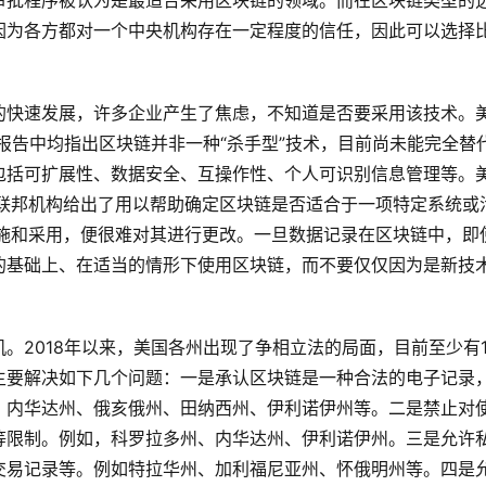
审批程序被认为是最适合采用区块链的领域。而在区块链类型的
因为各方都对一个中央机构存在一定程度的信任，因此可以选择
的快速发展，许多企业产生了焦虑，不知道是否要采用该技术。
份报告中均指出区块链并非一种“杀手型”技术，目前尚未能完全替
包括可扩展性、数据安全、互操作性、个人可识别信息管理等。
等联邦机构给出了用以帮助确定区块链是否适合于一项特定系统或
实施和采用，便很难对其进行更改。一旦数据记录在区块链中，即
的基础上、在适当的情形下使用区块链，而不要仅仅因为是新技
。2018年以来，美国各州出现了争相立法的局面，目前至少有1
主要解决如下几个问题：一是承认区块链是一种合法的电子记录
、内华达州、俄亥俄州、田纳西州、伊利诺伊州等。二是禁止对
等限制。例如，科罗拉多州、内华达州、伊利诺伊州。三是允许
交易记录等。例如特拉华州、加利福尼亚州、怀俄明州等。四是