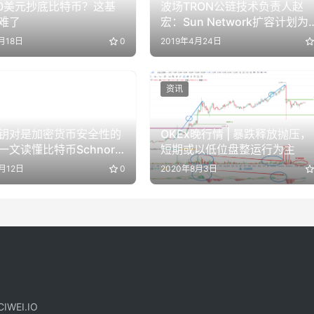
00美元抄底比特币？这基
波场TRON公链技术负责人赵
难了
宏：Sun Network扩容计划为
荣波场生态筑基
月18日
0
2019年4月24日
资讯
钥对是加密货币安全性的
OKEx晚行情 | 暴跌释放抛压，
一文读懂比特币Schnorr
短期或以低位盘整运行为主
月12日
0
2020年8月3日
IWEI.IO