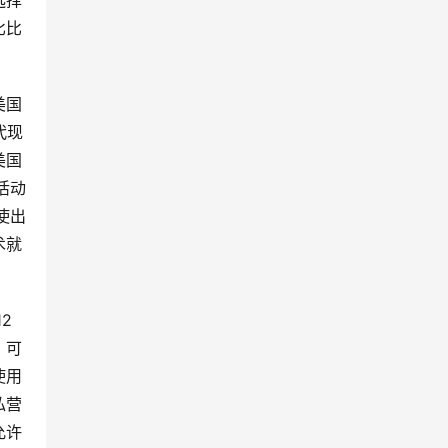
选择
比比
美国
代现
美国
活动
使出
术就
2
，可
使用
私营
允许