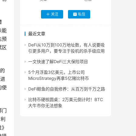
关注
私信
潜
未能
最近文章
先预
DeFi从10万到100万地址数，有人说要吸
试区
引更多用户，要专注于投机的杀手级应用
一文快速了解DeFi三大保险项目
后的
5个月浮盈3亿美元，上市公司
MicroStrategy再拿5亿赌比特币
的进
的使
DeFi鲸鱼的自我修养：从百万到千万之路
比特币硬核圆桌：2万美元倒计时！BTC
大牛市你无法想象
部门
专利
性》