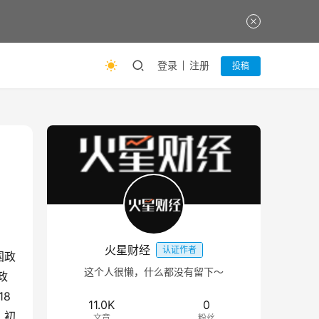
登录
注册
投稿
火星财经
认证作者
国政
这个人很懒，什么都没有留下～
政
18
11.0K
0
，初
文章
粉丝