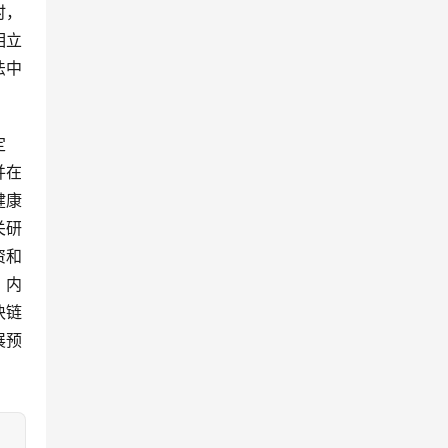
时，
相立
法中
定
并在
健康
关研
资和
、内
块链
展预