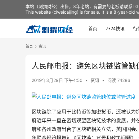
本站（刺猬财经）出售，8年老站，有需要的老板请联系TG：t
This website (ciweicaijing) is for sale. It is a 8-year-ol
首页
7*24快讯
行
首页
资讯
人民邮电报：避免区块链监管缺
2019年3月29日 下午4:50
•
资讯
•
阅读 74286
区块链除了应用于比特币等加密货币，还被认为
府近年来一直在密切观望区块链技术的发展，并在
府和各州政府出台了区块链相关立法，美国国会、商
年联合经济报告》《区块链：背景和政策问题》