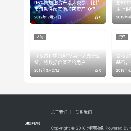
95%的加密资产没人交易，比特
想50
币流动性超其他加密资产10倍
本上很
2019年12月24日
0
2019年8
人物
资讯
【专访】中国APM第一人改造公
公私密
链，将数据价值还给用户
基石，
签名
2019年3月27日
0
2019年4
关于我们
联系我们
Copyright © 2018 刺猬财经. Powered By C