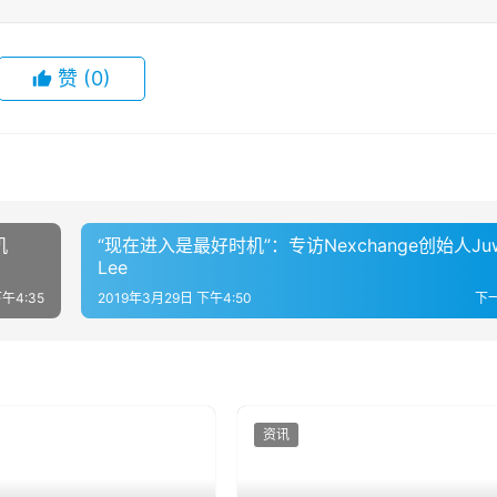
赞
(0)
机
“现在进入是最好时机”：专访Nexchange创始人Ju
Lee
午4:35
2019年3月29日 下午4:50
下
资讯