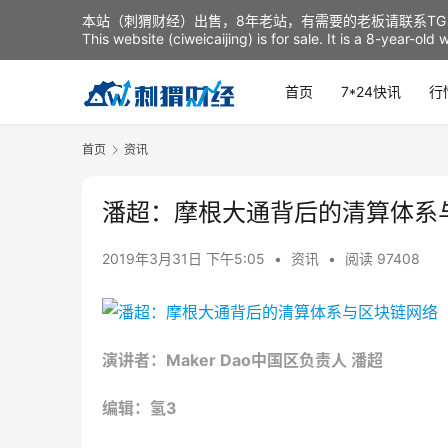
本站（刺猬财经）出售，8年老站，有需要的老板请联系TG：t
This website (ciweicaijing) is for sale. It is a 8-year-ol
首页
7*24快讯
行
首页
资讯
潘超：摩根大通背后的清算体系
2019年3月31日 下午5:05
•
资讯
•
阅读 97408
演讲者：Maker Dao中国区负责人 潘超
编辑：氢3