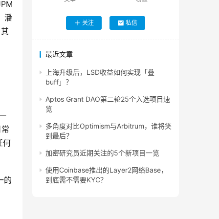
PM
，潘
关注
私信
，其
最近文章
上海升级后，LSD收益如何实现「叠
buff」？
Aptos Grant DAO第二轮25个入选项目速
览
一
多角度对比Optimism与Arbitrum，谁将笑
日常
到最后？
任何
加密研究员近期关注的5个新项目一览
使用Coinbase推出的Layer2网络Base，
一的
到底需不需要KYC？