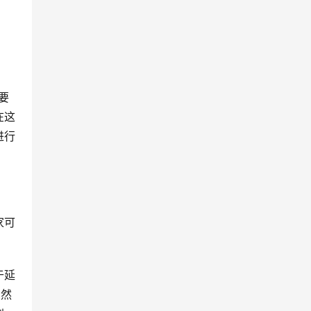
。
要
在这
进行
家可
于延
，然