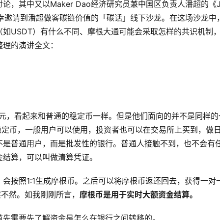
，其中又以Maker Dao经济研究员兼中国区负责人潘超的《J
有幸邀请到潘超做客碳链价值的「碳话」线下沙龙。在这场沙龙中
如USDT）有什么不同、摩根大通可能会采取怎样的共识机制
整理的演讲全文：
美元，看起来和普通的稳定币一样。但是他们面向的并不是同样的
性的稳定币，一般用户可以使用，投资者也可以在交易所上买到，做
不是普通用户，而是批发性的银行。普通人接触不到，也不会有
金结算，可以叫做清算凭证。
会按照1:1生成摩根币。之后可以将摩根币返还回去，获得一对
实不然。如我刚刚所言，
摩根币是用于实时大额资金结算。
首先需要先了解资金是怎么在银行之间转移的。