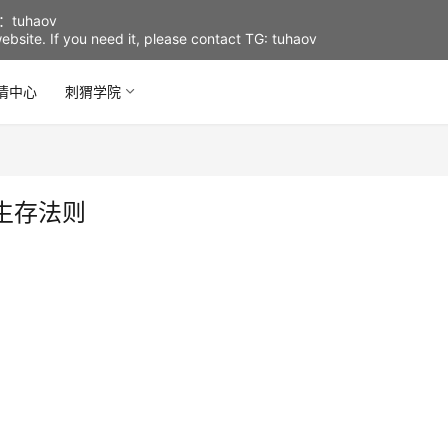
uhaov
d website. If you need it, please contact TG: tuhaov
情中心
刺猬学院
生存法则