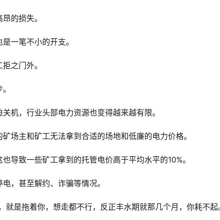
高昂的损失。
也是一笔不小的开支。
工拒之门外。
步。
迫关机，行业头部电力资源也变得越来越有限。
的矿场主和矿工无法拿到合适的场地和低廉的电力价格。
也导致一些矿工拿到的托管电价高于平均水平的10%。
停电，甚至解约、诈骗等情况。
，就是拖着你，想走都不行，反正丰水期就那几个月，你耗不起