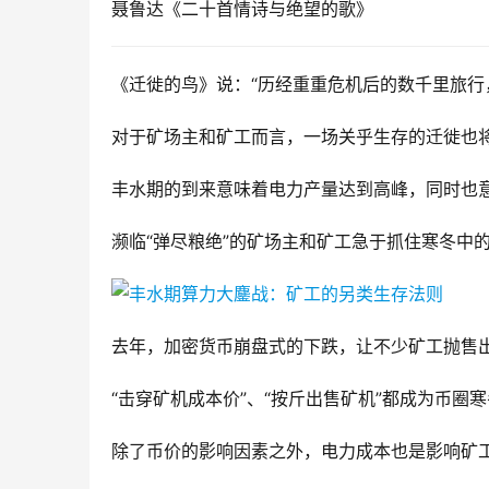
聂鲁达《二十首情诗与绝望的歌》
《迁徙的鸟》说：“历经重重危机后的数千里旅行
对于矿场主和矿工而言，一场关乎生存的迁徙也
丰水期的到来意味着电力产量达到高峰，同时也意
濒临“弹尽粮绝”的矿场主和矿工急于抓住寒冬中
去年，加密货币崩盘式的下跌，让不少矿工抛售
“击穿矿机成本价”、“按斤出售矿机”都成为币圈
除了币价的影响因素之外，电力成本也是影响矿