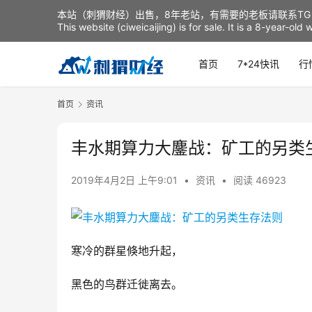
本站（刺猬财经）出售，8年老站，有需要的老板请联系TG：t
This website (ciweicaijing) is for sale. It is a 8-year-ol
首页
7*24快讯
行
首页
资讯
丰水期算力大鏖战：矿工的另类
2019年4月2日 上午9:01
•
资讯
•
阅读 46923
寒冷的群星倏地升起，
黑色的鸟群迁徙离去。