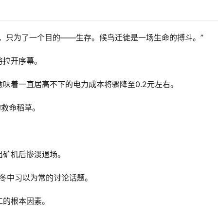
，只为了一个目的——生存。候鸟迁徙是一场生命的搏斗。”
将拉开序幕。
味着一直居高不下的电力成本将骤降至0.2元左右。
的救命稻草。
出矿机后惨淡退场。
寒冬中习以为常的讨论话题。
工的根本因素。