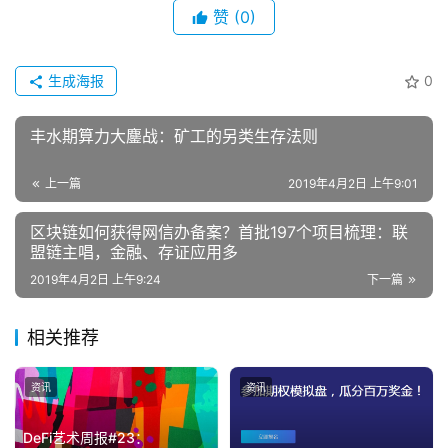
赞
(0)
生成海报
0
丰水期算力大鏖战：矿工的另类生存法则
上一篇
2019年4月2日 上午9:01
区块链如何获得网信办备案？首批197个项目梳理：联
盟链主唱，金融、存证应用多
2019年4月2日 上午9:24
下一篇
相关推荐
资讯
资讯
DeFi艺术周报#23：