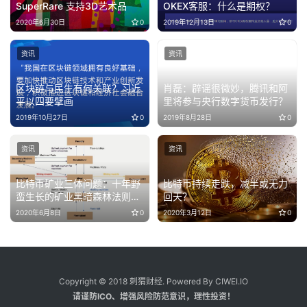
SuperRare 支持3D艺术品
OKEX客服：什么是期权？
2020年6月30日
0
2019年12月13日
0
资讯
资讯
区块链与民生有何关联？习近
肖磊：辟谣很微妙，腾讯和阿
平以四要擘画
里将参与央行数字货币发行？
2019年10月27日
0
2019年8月28日
0
资讯
资讯
比特币矿业三体问题：十年野
比特币持续走跌，减半或无力
蛮生长的矿业黑暗森林法则是
回天？
什么？​
2020年6月8日
0
2020年3月12日
0
Copyright © 2018 刺猬财经. Powered By CIWEI.IO
请谨防ICO、增强风险防范意识，理性投资！