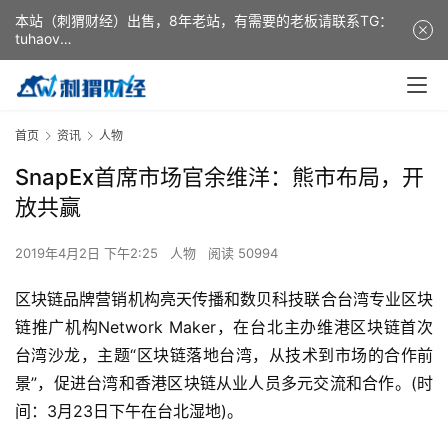
本站（刺猬财经）出售，8年老站，有需要的老板请联系TG：
tuhaov
This website (ciweicaijing) is for sale. It is a 8-year-old
website. If you need it, please contact TG: tuhaov
首页
资讯
人物
SnapEx首席市场官余维洋：熊市布局，开
放共赢
2019年4月2日 下午2:25
人物
阅读 50994
区块链品牌营销机构亮天传播和数贝科技联合台湾专业区块
链推广机构Network Maker，在台北主办维港区块链首次
台湾沙龙，主题“区块链落地台湾，从技术到市场的合作前
景”，促进台湾和香港区块链从业人员多元交流和合作。(时
间：3月23日下午在台北湿地)。