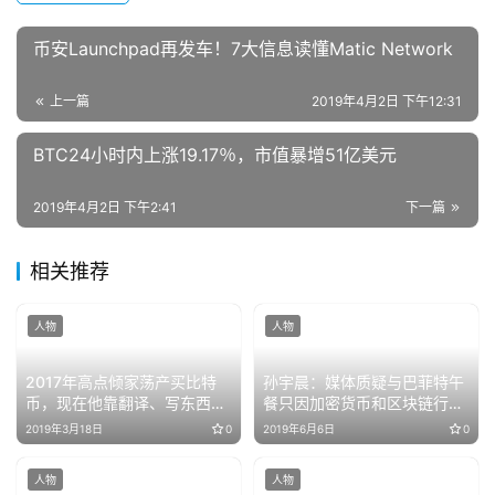
币安Launchpad再发车！7大信息读懂Matic Network
上一篇
2019年4月2日 下午12:31
BTC24小时内上涨19.17％，市值暴增51亿美元
2019年4月2日 下午2:41
下一篇
相关推荐
人物
人物
2017年高点倾家荡产买比特
孙宇晨：媒体质疑与巴菲特午
币，现在他靠翻译、写东西维
餐只因加密货币和区块链行业
生
仍很小众
2019年3月18日
0
2019年6月6日
0
人物
人物