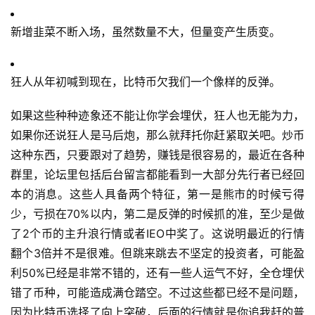
新增韭菜不断入场，虽然数量不大，但量变产生质变。
狂人从年初喊到现在，比特币欠我们一个像样的反弹。
如果这些种种迹象还不能让你学会埋伏，狂人也无能为力，
如果你还说狂人是马后炮，那么就拜托你赶紧取关吧。炒币
这种东西，只要跟对了趋势，赚钱是很容易的，最近在各种
群里，论坛里包括后台留言都能看到一大部分先行者已经回
本的消息。这些人具备两个特征，第一是熊市的时候亏得
少，亏损在70%以内，第二是反弹的时候抓的准，至少是做
了2个币的主升浪行情或者IEO中奖了。这说明最近的行情
翻个3倍并不是很难。但跳来跳去不坚定的投资者，可能盈
利50%已经是非常不错的，还有一些人运气不好，全仓埋伏
错了币种，可能造成满仓踏空。不过这些都已经不是问题，
因为比特币选择了向上突破，后面的行情就是你追我赶的普