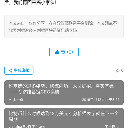
后，我们再回来搞小家伙！
本文来自
，仅作分享，存在异议请联系平台删除。本文观点不
代表刺猬财经 - 刺猬区块链资讯站立场。
赞
(0)
生成海报
0
维基链的过冬姿势：修炼内功、人员扩招、夯实基础
——专访维基链CEO高航
上一篇
2019年4月2日 下午3:55
比特币什么时候达到15万美元？分析师表示就在下一个
周期
2019年4月2日 下午4:30
下一篇