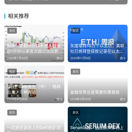
相关推荐
资讯
资讯
报告：交易所比特币流入数量
灰度增持10万个以太坊；美联
自1月份以来首次超过流出数
社已将拜登获胜记录在以太坊
量
区块链上（11.2-11.8）
2020年7月26日
0
2020年11月9日
0
资讯
资讯
“网红”Gate黑化（中）：韩林
出海，币种内销
金融世界总是需要你勇敢些
2019年9月26日
0
2019年5月20日
0
资讯
资讯
一文速览波场上的DeFi挖矿项
Serum简报：链上质押即将上