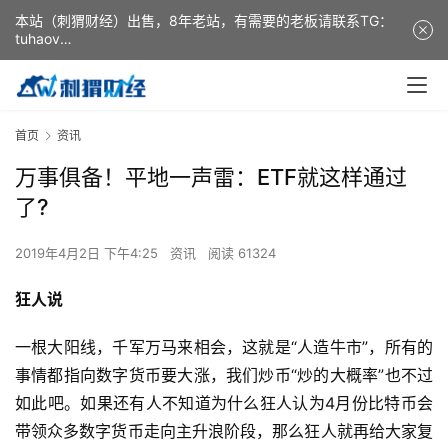
本站（刺猬财经）出售，8年老站，有需要的老板请联系TG：
tuhaov
This website (ciweicaijing) is for sale. It is a 8-year-old
website. If you need it, please contact TG: tuhaov
首页
资讯
万事俱备！平地一声雷：ETF就这样通过
了?
2019年4月2日 下午4:25
资讯
阅读 61324
狂人说
一根大阳线，千军万马来相会，这就是“人造牛市”，所有的
事情都指向数字货币要大涨，我们炒币“炒的大概率”也不过
如此吧。如果还有人不知道为什么狂人认为4月份比特币会
带领众多数字货币走向主升浪阶段，那么狂人就再给大家复