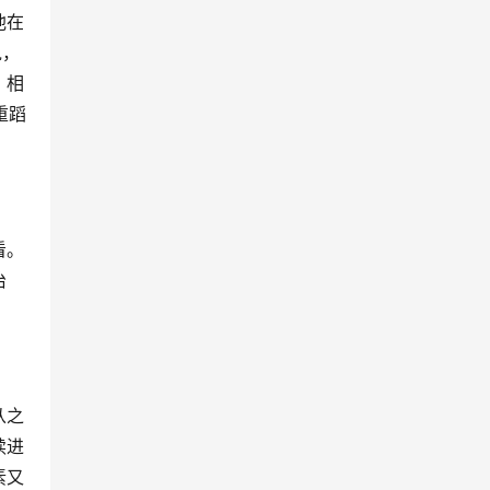
他在
说，
。相
重蹈
看。
治
从之
续进
素又