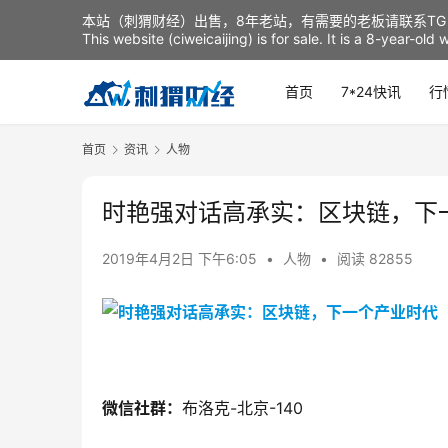
本站（刺猬财经）出售，8年老站，有需要的老板请联系TG：t
This website (ciweicaijing) is for sale. It is a 8-year-ol
首页
7*24快讯
行
首页
资讯
人物
时艳强对话高承实：区块链，下
2019年4月2日 下午6:05
•
人物
•
阅读 82855
微信社群：
布洛克
-北京-140