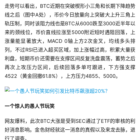
走势可以看出，BTC近期在突破楔形小三角和长期下降趋势
线之后（图中A处），币价今日放量向上突破大上升三角上
轨压制，同时该阻力线也是BTC从6000跌至3000近半年以
来的颈线位，币价直线拉涨至5000附近短时遇阻回落，上
涨量能显著放大，MACD 0轴上方2次金叉，均线多头排
列，不过RSI已进入超买区域，加上涨幅过高，积累大量获
利盘，短期币价还需要在支撑区间反复洗盘震荡，蓄势之后
再次上攻压力区间，后续回落多单可跟进，下方强支撑
4522（黄金回撤61.8%），上方压力4855、5000。
一个惊人的愚人节玩笑
网友爆料，此次BTC大涨是受到SEC通过了ETF的审核的利
好消息影响。金色财经就这一消息的真假以及来龙去脉，进
行了调查。