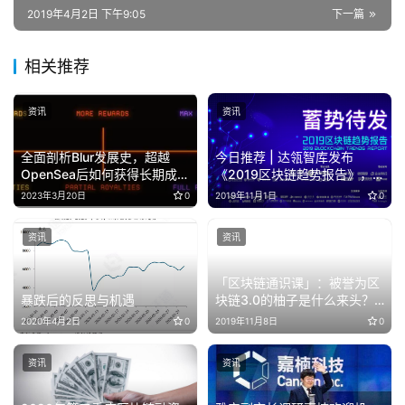
2019年4月2日 下午9:05
下一篇
相关推荐
资讯
资讯
全面剖析Blur发展史，超越
今日推荐 | 达瓴智库发布
OpenSea后如何获得长期成
《2019区块链趋势报告》，
功？
与龚焱教授首次公布产业区块
2023年3月20日
0
2019年11月1日
0
链估值模型
资讯
资讯
「区块链通识课」：被誉为区
暴跌后的反思与机遇
块链3.0的柚子是什么来头？ |
第19讲
2020年4月2日
0
2019年11月8日
0
资讯
资讯