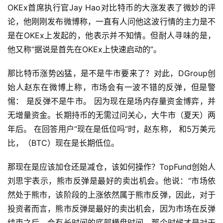
OKEx首席执行官Jay Hao对比特币的大涨发表了微妙的评
论，他刚刚发布微博称，一直有人问他这波行情的主力是不
是在OKEx上发起的，他表示并不知情。但耐人寻味的是，
他又称“据说是首先在OKEx上快速启动的”。
那比特币涨势凶猛，是不是牛市要来了？对此，DGroup创
始人赵东在微博上称，市场会有一波不错的反弹，但是警
惕： 是反弹不是牛市。 因为现在是场内存量资金博弈，并
无增量资金。长期持币的无需过问关心，大牛市（夏天）两
年后。 在回答用户“现在是低位吗”时，赵东称， 和5万美元
比，（BTC）现在是长期低位。
那现在是应该加仓还是减仓，该如何操作？TopFund创始人
刘思宇表示，熊市反弹是最好的卖出机会。他说：“市场依
然处于熊市，该阶段的上涨依然属于熊市反弹，因此，对于
投资者而言，熊市反弹是最好的卖出机会，因为市场在反弹
结束之后，会有长时间的底部横盘时间，那个时候才是对于