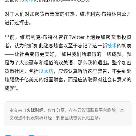
对于人们对加密货币造富的狂热，维塔利克·布特林曾公开
进行过抨击。
早前，维塔利克·布特林曾在Twitter上炮轰加密货币投资
者，认为他们如此迷恋炫富以至于忘记了这一新
技术
的初衷
——让社会变得更美好，“如果我们所取得的一切成就，就
是为了大谈豪车和粗俗的双关语，那么我将退出。整个加密
货币社区，包括
以太坊
，应该认真听听这些警告，不要到处
炫耀数千亿美元的纸面财富，而是应该取得对社会有意义的
成就”。
本文来自
火球财经
，仅作分享，存在异议请联系平台删除。本
文观点不代表刺猬财经 - 刺猬区块链资讯站立场。