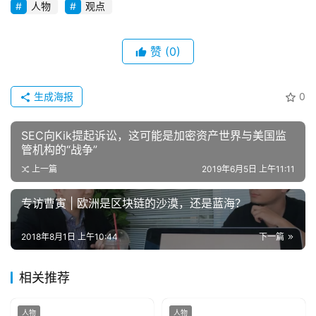
人物
观点
赞
(0)
生成海报
0
SEC向Kik提起诉讼，这可能是加密资产世界与美国监
管机构的“战争”
上一篇
2019年6月5日 上午11:11
专访曹寅 | 欧洲是区块链的沙漠，还是蓝海？
2018年8月1日 上午10:44
下一篇
相关推荐
人物
人物