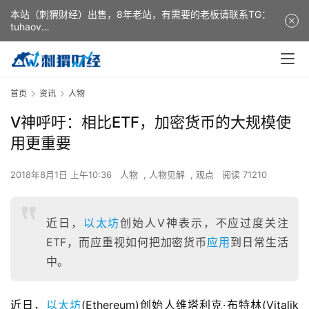
本站（刺猬财经）出售，8年老站，有需要的老板请联系TG：
tuhaov
This website (ciweicaijing) is for sale. It is a 8-year-old
website. If you need it, please contact TG: tuhaov
首页
资讯
人物
V神呼吁：相比ETF，加密货币的大规模使
用更重要
2018年8月1日 上午10:36
人物
,
人物见解
,
观点
阅读 71210
近日，
以太坊
创始人V神表示，不应过度关注
ETF，而应重视如何把加密货币
应用
到日常生活
中。
近日，
以太坊
(Ethereum)创始人维塔利克·布特林(Vitalik 