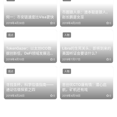
币圈狼人杀：澳本聪是狼人，
何一：币安链速度比Visa更快
赵长鹏是女巫
2019年4月30日
0
2019年4月20日
0
观点
人物
TokenGazer：以太坊ICO数
Libra的生死关头，即将到来的
据创新低，DeFi领域发展迅速
美国听证会要谈什么？
｜火星号首发
2019年4月10日
0
2019年7月17日
0
观点
人物
寻找圣杯，科学估值指南——
思创优CTO唐有情：潜心启
通证估值探索之四
航，矿机还有戏
2019年4月26日
0
2019年4月18日
0