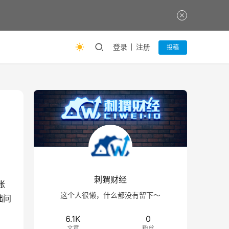
登录
注册
投稿
刺猬财经
账
这个人很懒，什么都没有留下～
础问
6.1K
0
文章
粉丝