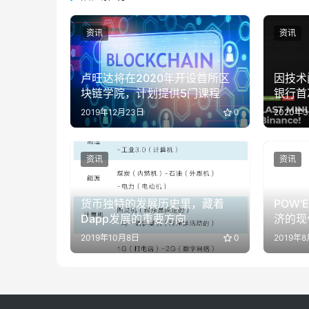
资讯
资讯
卢旺达将在2020年开设首所区
因技术
块链学院，计划提供5门课程
银行首
2019年12月23日
0
2020年
资讯
资讯
货币独特的发展历史里，藏着
POW
Dapp发展的重要方向
济的现
2019年10月8日
0
2019年8