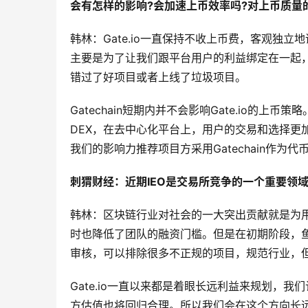
会有怎样的影响?会加速上币效率吗?对上币质量
韩林：Gate.io一直保持不收上币费，客观独
主要是为了让我们跟平台用户的利益绑定在一起
错过了好项目或者上线了垃圾项目。
Gatechain短期内并不会影响Gate.io的上
DEX，在去中心化平台上，用户的交易和选择更
我们的影响力推荐项目方采用Gatechain作为代
刺猬财经：近期IEO是交易所竞争的一个重要领域
韩林：区块链行业对社会的一大突出贡献就是为
时也降低了团队的融资门槛。但是在初期阶段，鱼
审核，可以排除很多不正规的项目，规范行业，
Gate.io一直以来都是着眼长远利益来规划，
方估值也将回归合理。所以我们会在这个方向长远布