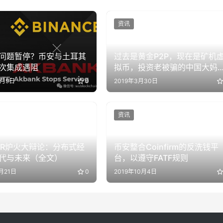
资讯
问题暂停？币安与土耳其
过去是黄金P2P，现在是矿机
次集成遇阻
拟币，投资老被骗的中国大妈
许给我们都上了一课
3月9日
0
2019年3月30日
资讯
'ER炉火大辩论：分布式经
币安整合Coinfirm的反洗钱平
代与未来（全文）
台，以遵守FATF规则
月21日
0
2019年10月4日