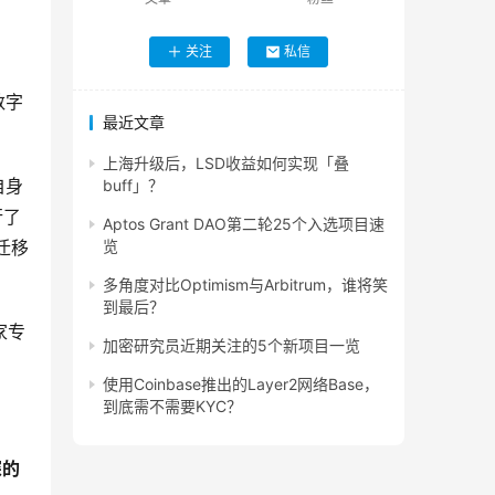
关注
私信
数字
最近文章
上海升级后，LSD收益如何实现「叠
自身
buff」？
行了
Aptos Grant DAO第二轮25个入选项目速
迁移
览
多角度对比Optimism与Arbitrum，谁将笑
到最后？
家专
加密研究员近期关注的5个新项目一览
使用Coinbase推出的Layer2网络Base，
到底需不需要KYC？
深的