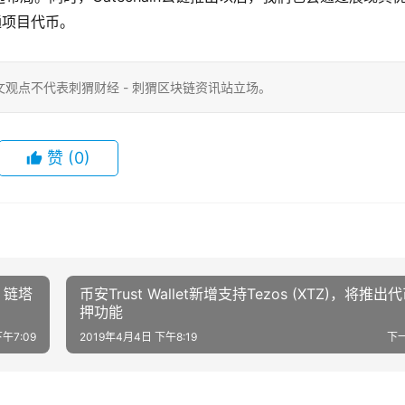
通项目代币。
观点不代表刺猬财经 - 刺猬区块链资讯站立场。
赞
(0)
 链塔
币安Trust Wallet新增支持Tezos (XTZ)，将推出
押功能
午7:09
2019年4月4日 下午8:19
下