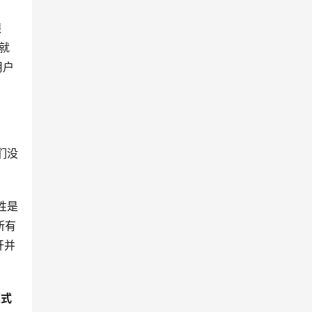
跟
中就
用户
们没
性是
所有
开并
模式