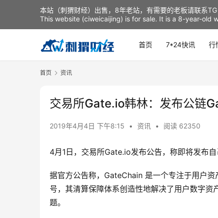
本站（刺猬财经）出售，8年老站，有需要的老板请联系TG：t
This website (ciweicaijing) is for sale. It is a 8-year-ol
首页
7*24快讯
行
首页
资讯
交易所Gate.io韩林：发布公链
2019年4月4日 下午8:15
•
资讯
•
阅读 62350
4月1日，交易所Gate.io发布公告，称即将发布自己
据官方公告称，GateChain 是一个专注于
号，其清算保障体系创造性地解决了用户数字资
题。