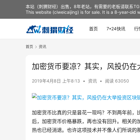
本站（刺猬财经）出售，8年老站，有需要的老板请联系TG：t
This website (ciweicaijing) is for sale. It is a 8-year-ol
首页
7*24快讯
行
首页
资讯
加密货币要凉？其实，风投仍在
2019年4月8日 上午8:13
•
资讯
•
阅读 63050
加密货币比真的只是昙花一现吗？不到两年前，
后，加密货币价格暴跌，再也没有回升。相关的加
热也已经消退。也许这项技术并不像人们所说的