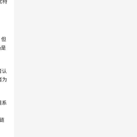
比特
，但
场是
者认
者为
链系
块链