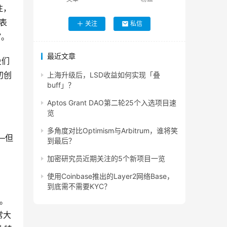
注，
s表
关注
私信
”。
最近文章
投们
初创
上海升级后，LSD收益如何实现「叠
buff」？
Aptos Grant DAO第二轮25个入选项目速
览
多角度对比Optimism与Arbitrum，谁将笑
—但
到最后？
加密研究员近期关注的5个新项目一览
使用Coinbase推出的Layer2网络Base，
到底需不需要KYC？
荣。
常大