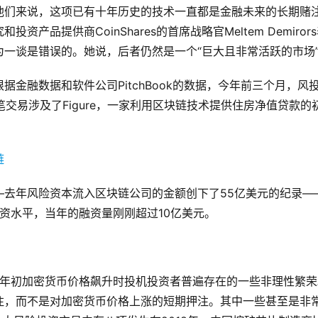
他们来说，这项已有十年历史的技术一直都是金融未来的长期赌
品提供商CoinShares的首席战略官Meltem Demiror
一谈是错误的。她说，后者仍然是一个“巨大且非常活跃的市场
金融数据和软件公司PitchBook的数据，今年前三个月，风
笔交易涉及了Figure，一家利用区块链技术提供住房净值贷款的
—去年风险资本流入区块链公司的金额创下了55亿美元的纪录—
的融资水平，当年的融资量刚刚超过10亿美元。
18年初加密货币价格飙升时投机投资者普遍存在的一些非理性繁
注，而不是对加密货币价格上涨的短期押注。其中一些甚至是非