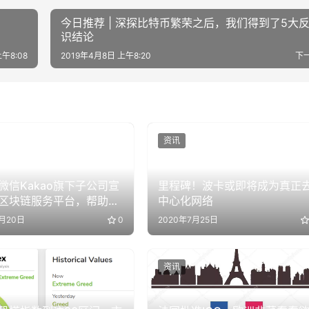
今日推荐 | 深探比特币繁荣之后，我们得到了5大
识结论
午8:08
2019年4月8日 上午8:20
下
资讯
微信Kakao旗下子公司宣
里程碑！波卡或即将成为真正
区块链服务平台，帮助企
中心化网络
户开展相关业务
3月20日
0
2020年7月25日
资讯