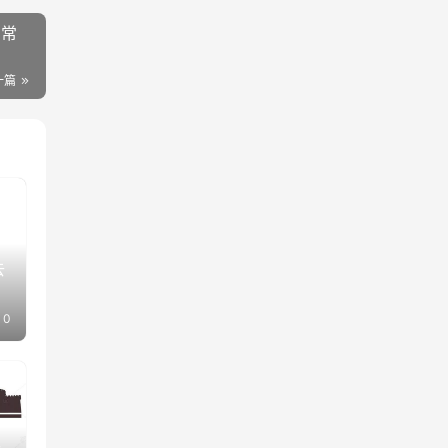
反常
一篇
去
0