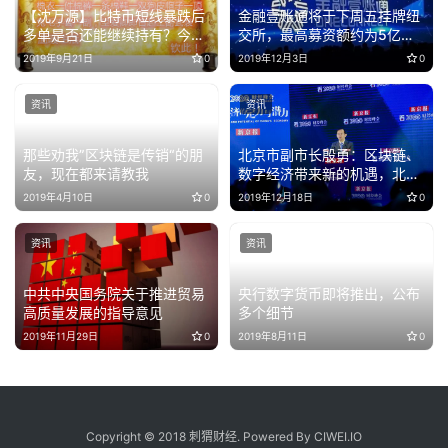
【沈万源】比特币短线暴跌后
金融壹账通将于下周五挂牌纽
多单是否还能继续持有？今年
交所，最高募资额约为5亿美
可还有机会？
元
2019年9月21日
0
2019年12月3日
0
资讯
资讯
那些劝我”区块链是传销“的朋
北京市副市长殷勇：区块链、
友，现在都来请教我
数字经济带来新的机遇，北京
需超前谋划抢占制高点
2019年4月10日
0
2019年12月18日
0
资讯
资讯
中共中央国务院关于推进贸易
央行数字货币即将推出，公布
高质量发展的指导意见
多个细节
2019年11月29日
0
2019年8月11日
0
Copyright © 2018 刺猬财经. Powered By CIWEI.IO