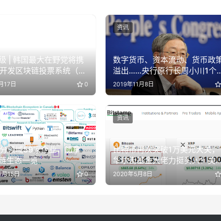
资讯
级 | 韩国最大在野党将携
数字货币、资本流动、货币政
eX开发区块链投票系统（深
溢出……央行原行长周小川1个
）
时都说了啥？
月17日
0
2019年11月8日
资讯
细分领域59家企业，加拿
比特币再次突破1万美元大关，
链生态一览
华尔街基金大佬力挺买入！美
区块链概念股集体上涨
0月15日
0
2020年5月8日