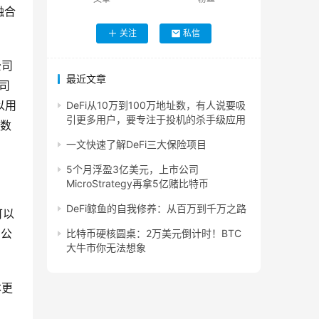
融合
关注
私信
公司
最近文章
公司
以用
DeFi从10万到100万地址数，有人说要吸
引更多用户，要专注于投机的杀手级应用
的数
一文快速了解DeFi三大保险项目
5个月浮盈3亿美元，上市公司
MicroStrategy再拿5亿赌比特币
DeFi鲸鱼的自我修养：从百万到千万之路
可以
、公
比特币硬核圆桌：2万美元倒计时！BTC
大牛市你无法想象
本更