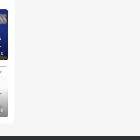
策
小
0
股
0