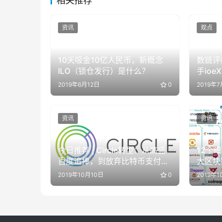
相关推荐
资讯
观点
10天吸金10亿人民币，新概念
数链评
ILO（锁仓发行）是什么？
手io
度评测
2019年6月12日
0
2019年7
资讯
资讯
今日推荐 | Circle转型：从高盛
12个
百度追捧，到放弃比特币支付改
大区块
做稳定币
2019年10月10日
0
2019年1