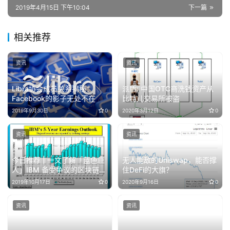
2019年4月15日 下午10:04
下一篇
相关推荐
资讯
资讯
Libra协会成员关系揭秘：
派盾: 中国OTC商洗钱资产从
Facebook的影子无处不在
比特儿交易所被盗
2019年9月30日
0
2020年3月12日
0
资讯
资讯
今日推荐 | 一文了解「蓝色巨
无人能敌的Uniswap，能否撑
人」IBM 备受争议的区块链布
住DeFi的大旗？
局之路
2019年10月17日
0
2020年9月16日
0
资讯
资讯