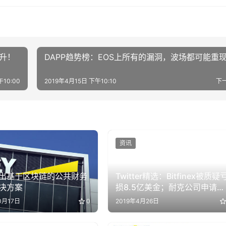
升！
DAPP趋势榜：EOS上所有的漏洞，波场都可能重
午10:00
2019年4月15日 下午10:10
下
资讯
出基于区块链的公共财务
Twitter精选：Bitfinex被质疑
决方案
损8.5亿美金；耐克公司申请加
密商标
0月17日
0
2019年4月26日