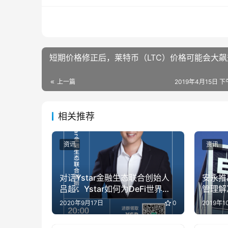
短期价格修正后，莱特币（LTC）价格可能会大飙
上一篇
2019年4月15日 下
相关推荐
资讯
资讯
对话Ystar金融生态联合创始人
安永推
吕超：Ystar如何为DeFi世界打
管理解
开流量入口？
2020年9月17日
0
2019年1