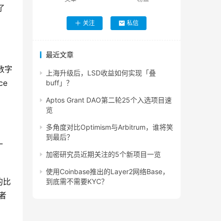
了
关注
私信
最近文章
数字
上海升级后，LSD收益如何实现「叠
ce
buff」？
Aptos Grant DAO第二轮25个入选项目速
览
多角度对比Optimism与Arbitrum，谁将笑
到最后？
一
加密研究员近期关注的5个新项目一览
使用Coinbase推出的Layer2网络Base，
的比
到底需不需要KYC？
者