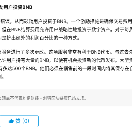
动用户投资BNB
用户错误，从而鼓励用户投资于BNB。一个激励措施是确保交易费
，但在BNB结算费用允许用户战略性地投资于数字资产。对于每
用是挤出额外的利润百分比的一种方式。
nchpad服务进行了多次更改。这项服务非常有利于BNB代币。与过去
许用户持有大量的BNB，以便有机会投资新的代币发布。大型
拥有多达500个BNB。他们必须在销售前的一段时间内将其保存在
划。
观点不代表刺猬财经 - 刺猬区块链资讯站立场。
赞
(0)