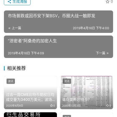
生成海报
0
市场普跌或因币安下架BSV，币圈大战一触即发
上一篇
2019年4月16日 下午4:00
“泄密者”阿桑奇的加密人生
2019年4月16日 下午4:09
下一篇
相关推荐
资讯
资讯
过去一周CME比特币期权日均
成交量为3400万美元；波场
谁在垄断比特币？
大航海4.0版本细则公布
2020年6月8日
0
2020年12月5日
0