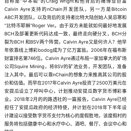
自称是“中本聪”的Craig Wright和他背后的赌博业巨富
Calvin Ayre支持的nChain开发团队，另一方是Bitcoin
ABC开发团队，以及背后的支持者比特大陆创始人吴忌寒和
“比特币耶稣”Roger Ver。由于双方未能就如何最好地发展
BCH及部署更新代码达成一致，最终走向硬分叉，BCH分
裂为BCH 和BSV两个阵营。Calvin Ayre又是何许人？他早
年依靠线上博彩bodog成为了亿万富翁。2006年在福布斯
财富排名第746位。Calvin Ayre通过布局一家加拿大的矿场
公司Squire Mining，将BSV的矿池业务，开发团队，准备
注入其中。最后可以靠nChain的想象力来推高其公司的股
价和估值。而早在2017年Calvin Ayre投资了2500万美元在
安提瓜设立了呼叫中心，计划推动安提瓜数字货币博彩事
业。2018年2月的的路透社的一篇报告，Calvin Ayre已经
担任了安提瓜政府的经济特使，并计划在2018年下半年设
计建设以接受数字货币支付为核心的度假胜地，该度假村的
服务将包括健康中心和水疗中心、酒吧、餐厅、会议中心和