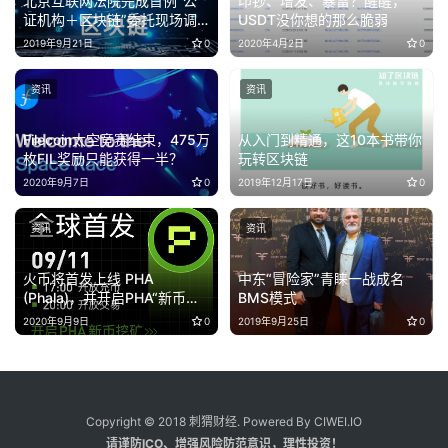
北京互联网法院完成首例“公
印钞、增发、暴雷？醒醒，
证机构＋区块链”委托现场调
USDT没你想的那么脆弱
查
2019年9月21日
0
2020年4月2日
0
资讯
资讯
Filecoin太空竞赛结束，475万
从入门到精通，这10本书带你
枚FIL奖励只能获得一半？
玩转区块链
2020年9月7日
0
2019年12月17日
0
资讯
资讯
火币将首发上线 PHA
中东“冒险家”青睐一战成名
(Phala)，并开启PHA“新币挖
BMS模式
矿”
2020年9月9日
0
2019年9月25日
0
Copyright © 2018 刺猬财经. Powered By CIWEI.IO
请谨防ICO、增强风险防范意识，理性投资！