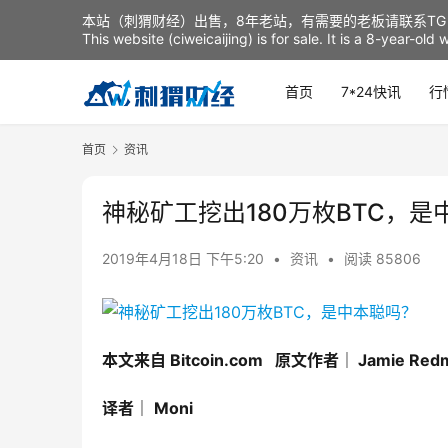
本站（刺猬财经）出售，8年老站，有需要的老板请联系TG：t
This website (ciweicaijing) is for sale. It is a 8-year-ol
首页
7*24快讯
行
首页
资讯
神秘矿工挖出180万枚BTC，是
2019年4月18日 下午5:20
•
资讯
•
阅读 85806
本文来自 Bitcoin.com 原文作者
｜
Jamie Red
译者
｜
Moni