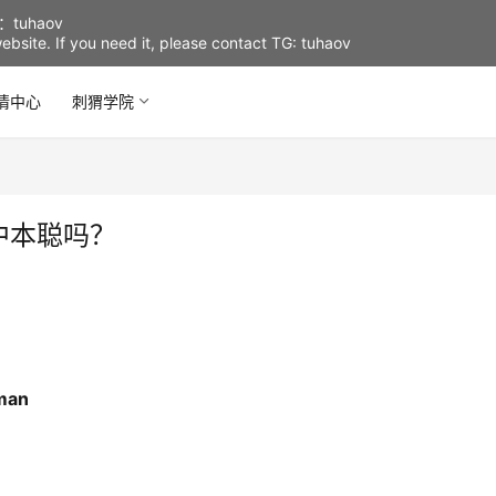
uhaov
d website. If you need it, please contact TG: tuhaov
情中心
刺猬学院
中本聪吗？
man