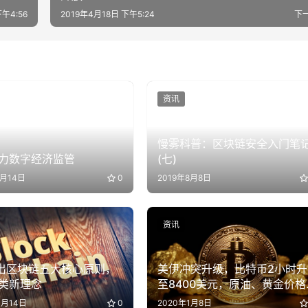
下午4:56
2019年4月18日 下午5:24
下
资讯
慢雾科普：区块链安全入门笔
力数字经济监管
(七)
4月14日
0
2019年8月8日
资讯
提出区块链五大核心原则，
美伊冲突升级，比特币2小时升
类新理念
至8400美元，原油、黄金价格
创新高
1月14日
0
2020年1月8日