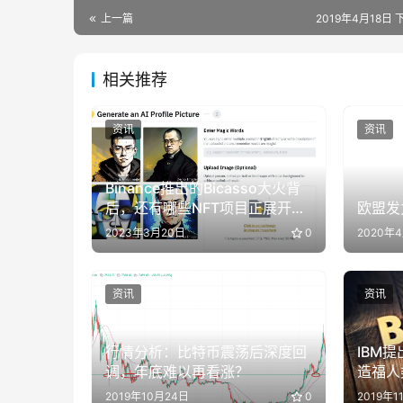
上一篇
2019年4月18日 
相关推荐
资讯
资讯
Binance推出的Bicasso大火背
后，还有哪些NFT项目正展开生
欧盟发
成式AI叙事
2023年3月20日
0
2020年
资讯
资讯
行情分析：比特币震荡后深度回
IBM
调，年底难以再看涨？
造福人
2019年10月24日
0
2019年1