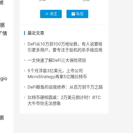
被
关注
私信
根据
矿情
最近文章
DeFi从10万到100万地址数，有人说要吸
引更多用户，要专注于投机的杀手级应用
一文快速了解DeFi三大保险项目
5个月浮盈3亿美元，上市公司
MicroStrategy再拿5亿赌比特币
io
DeFi鲸鱼的自我修养：从百万到千万之路
比特币硬核圆桌：2万美元倒计时！BTC
大牛市你无法想象
论据