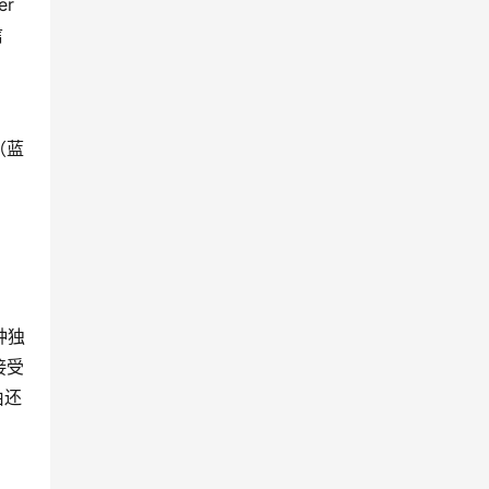
er
信
（蓝
种独
接受
由还