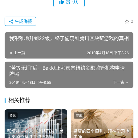
赞
(0)
生成海报
0
我艰难地升到22级，终于偷窥到腾讯区块链游戏的真相
上一篇
2019年4月18日 下午8:26
“苦等无门”后，Bakkt正考虑向纽约金融监管机构申请
牌照
2019年4月18日 下午8:55
下一篇
相关推荐
资讯
资讯
彭博社主持人：比特币减半对
投资的四个原则，现在学习也
未来的价格几乎没有影响
不晚