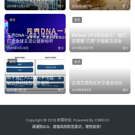
2019年12月24日
0
2020年4月7日
0
资讯
资讯
元界DNA一周年 | 续写传奇，
Bitfinex CFO告知股东：我们
打造全球主流公链新标杆
还需要“几周”才能解冻资金
2020年5月28日
0
2019年4月27日
0
资讯
资讯
数字资产入口激烈争夺战：互
破边界的钱包与交易所
主流交流所杠杆交易全对比
2020年1月7日
0
2019年8月8日
0
Copyright © 2018 刺猬财经. Powered By CIWEI.IO
请谨防ICO、增强风险防范意识，理性投资！