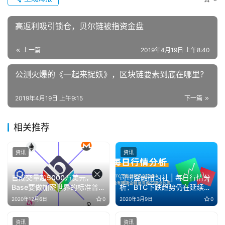
高返利吸引锁仓，贝尔链被指资金盘
上一篇
2019年4月19日 上午8:40
公测火爆的《一起来捉妖》，区块链要素到底在哪里？
2019年4月19日 上午9:15
下一篇
相关推荐
资讯
资讯
日成交量超5000万美元，
可可金融研习社 | 每日行情分
Base要做加密世界的标准普尔
析：BTC下跌趋势仍在延续
500？
中，没有明确企稳信号前不建
2020年12月6日
0
2020年3月9日
0
议抄底
资讯
资讯