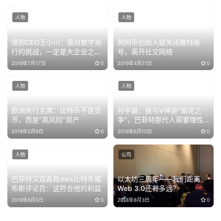
人物
人物
搜狗CEO王小川：面对数字央
狗狗币创始人疑关闭推特账
行的挑战，一定是大企业之间
号，离开社交网络
形成联盟来推动
2019年7月17日
0
2019年4月21日
0
人物
人物
欧洲央行主席：比特币不是货
孙宇晨：我与V神是“瑜亮之
币，而是“高风险”资产
争”，巴菲特那代人需要理性
思考新科技
2019年5月9日
0
2019年6月10日
0
人物
公司
巴菲特又双叒叕diss比特币福
以太坊三周年——我们距离
布斯评论员：这符合他的利益
Web 3.0还有多远？
2019年6月5日
0
2018年8月3日
0