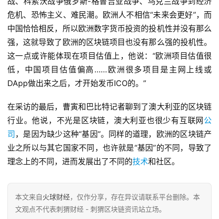
战、科索沃战争俄罗斯-格鲁吉亚战争、乌克兰战争到经济
危机、恐怖主义、难民潮。欧洲人不相信“未来会更好”，而
中国恰恰相反，所以欧洲数字货币投资的投机性并没有那么
强，这就导致了欧洲的区块链项目也没有那么强的投机性。
这一点或许能体现在项目估值上，他说：“欧洲项目估值很
低，中国项目估值偏高……欧洲很多项目是主网上线或
DApp做出来之后，才开始发币ICO的。”
在采访的最后，曹寅和巴比特记者聊到了澳大利亚的区块链
行业。他说，不光是区块链，澳大利亚也很少有互联网
公
司
，是因为缺少这种“基因”。同样的道理，欧洲的区块链产
业之所以与其它国家不同，也许就是“基因”的不同，导致了
理念上的不同，进而发展出了不同的
技术
和社区。
本文来自
火球财经
，仅作分享，存在异议请联系平台删除。本
文观点不代表刺猬财经 - 刺猬区块链资讯站立场。