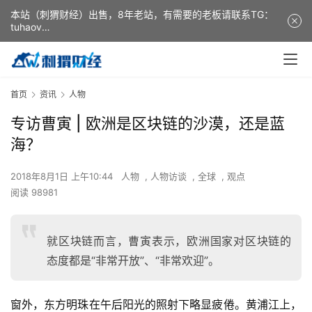
本站（刺猬财经）出售，8年老站，有需要的老板请联系TG：
tuhaov
This website (ciweicaijing) is for sale. It is a 8-year-old
website. If you need it, please contact TG: tuhaov
首页
资讯
人物
专访曹寅 | 欧洲是区块链的沙漠，还是蓝
海？
2018年8月1日 上午10:44
人物
,
人物访谈
,
全球
,
观点
阅读 98981
就区块链而言，曹寅表示，欧洲国家对区块链的
态度都是“非常开放”、“非常欢迎”。
窗外，东方明珠在午后阳光的照射下略显疲倦。黄浦江上，