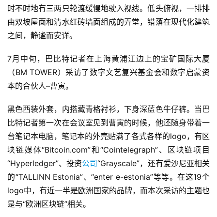
时不时地有三两只轮渡缓慢地驶入视线。低头俯视，一排排
由双坡屋面和清水红砖墙面组成的弄堂，错落在现代化建筑
之间，静谧而安详。
7月中旬，巴比特记者在上海黄浦江边上的宝矿国际大厦
（BM TOWER）采访了数字文艺复兴基金会和数字启蒙资
本的合伙人–曹寅。
黑色西装外套，内搭藏青格衬衫，下身深蓝色牛仔裤。当巴
比特记者第一次在会议室见到曹寅的时候，他还随身带着一
台笔记本电脑，笔记本的外壳贴满了各式各样的logo，有区
块链媒体“Bitcoin.com”和“Cointelegraph”、区块链项目
“Hyperledger”、投资
公司
“Grayscale”，还有爱沙尼亚相关
的“TALLINN Estonia”、“enter e-estonia”等等。在这19个
logo中，有近一半是欧洲国家的品牌，而本次采访的主题也
是与“欧洲区块链”相关。