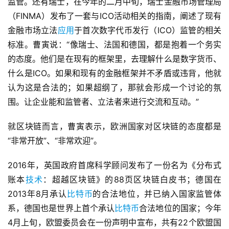
监管。还有瑞士，在今年的二月中旬，瑞士金融市场管理局
（FINMA）发布了一套与ICO活动相关的指南，阐述了现有
金融市场立法
应用
于首次数字代币发行（ICO）监管的相关
标准。曹寅说：“像瑞士、法国和德国，都是抱着一个务实
的态度。他们是在现有的框架里，去理解什么是数字货币、
什么是ICO。如果和现有的金融框架并不矛盾或违背，他就
认为这是合法的；如果超纲了，那就会形成一个讨论的氛
围。让企业能和监管者、立法者来进行交流和互动。”
就区块链而言，曹寅表示，欧洲国家对区块链的态度都是
“非常开放”、“非常欢迎”。
2016年，英国政府首席科学顾问发布了一份名为《分布式
账本
技术
：超越区块链》的88页区块链白皮书；德国在
2013年8月承认
比特币
的合法地位，并已纳入国家监管体
系，德国也是世界上首个承认
比特币
合法地位的国家；今年
4月上旬，欧盟委员会在一份声明中宣布，共有22个欧盟国