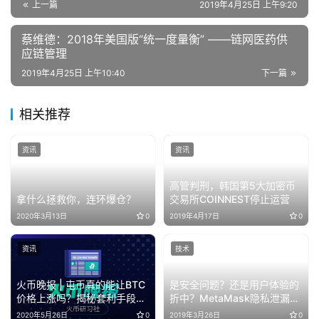
上一篇
2019年4月25日 上午9:20
蔡维德：2018年美国版“统一度量衡” ——链网医药供
应链管理
2019年4月25日 上午10:40
下一篇
相关推荐
资讯
资讯
高管判刑，韩国第5大加密币
拿什么拯救你，连环爆仓？
交易所COINNEST停止运营
2020年3月13日
0
2019年4月17日
0
资讯
技术
火币晚报 | 屯币真的能让BTC
是安全问题？还是用户体验的
价格上涨吗？揭秘套利手段埋
折中？MetaMask隐私泄漏问
雷
题简析
2020年5月26日
0
2019年3月26日
0