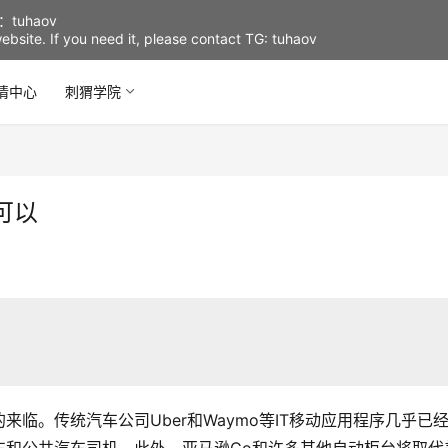
uhaov
d website. If you need it, please contact TG: tuhaov
情中心
刺猬学院
可以
？
临。传统汽车公司Uber和Waymo等IT移动应用程序几乎已