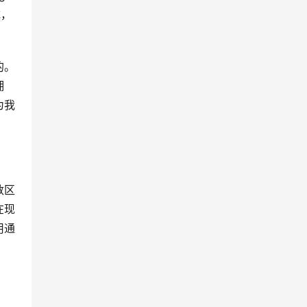
统，
的。
拥
为我
数区
在现
用通