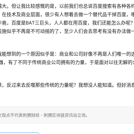
越大。但让我比较感慨的是，以前我们也总说百度搜索有各种各
，在技术及商业层面，很少有人想着去做一个替代品干掉百度，
竟，百度是BAT三巨头，人人都在用百度，我们还能怎么办呢
设施似乎不再是不可动摇的了，至少人们会去思考有没有办法做
我能想到的一个原因似乎是：商业和公司好像不再是人们唯一的
的武器，有了不同于传统商业公司拥有的力量，于是面对以往无解的
果，反过来去反噬那些传统的力量呢？我想没人能知道。但好消
观点不代表刺猬财经 - 刺猬区块链资讯站立场。