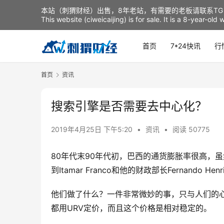
本站（刺猬财经）出售，8年老站，有需要的老板请联系TG：t
This website (ciweicaijing) is for sale. It is a 8-year-ol
首页
7*24快讯
行
首页
资讯
搜索引擎是否需要去中心化？
2019年4月25日 下午5:20
•
资讯
•
阅读 50775
80年代末90年代初，巴西的通货膨胀率很高，
到Itamar Franco和他的财政部长Fernando
他们做了什么？一件非常微妙的事，只与人们的心
都用URV定价，而且这个价格是相对稳定的。