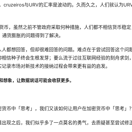
，cruzeiros与URV的汇率是波动的。久而久之，人们就认为UR
真正的货币，虽然之前不管政府采取何种措施，人们都不相信货币稳定
，通货膨胀的问题得到了解决。
人人都想回答，但却很难回答的问题。难点在于尝试回答这个问
仰相信种子终会生根发芽；要么流于过往互联网经验的刻舟求剑
实记录市场对新技术的接纳过程会带来更有益的启发。
念和想象，让数据说话可能会收获更多。
密货币中「思考」，我们又该如何让用户在加密货币中「思考」
链出现之后，我们似乎多了一点莫名的勇气，去质疑甚至尝试修