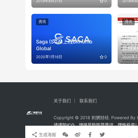
2019年8月31日
0
2018年
资讯
资讯
Saga (SGA)上线Bithumb
中国与
Global
就相关
战略进
2020年1月16日
0
2020年
关于我们
联系我们
Copyright © 2018 刺猬财经. Powered By C
请谨防ICO、增强风险防范意识，理性投资
生成海报