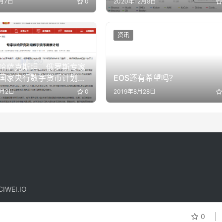
8月7日
0
2020年12月8日
资讯
哈萨克斯坦、俄罗斯专家
国家央行数字货币计划及
EOS还有希望吗？
行讨论
7月2日
0
2019年8月28日
IWEI.IO
！
0