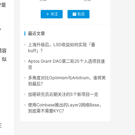
V是
关注
私信
，
最近文章
上海升级后，LSD收益如何实现「叠
题容
buff」？
，似
Aptos Grant DAO第二轮25个入选项目速
览
多角度对比Optimism与Arbitrum，谁将笑
到最后？
加密研究员近期关注的5个新项目一览
使用Coinbase推出的Layer2网络Base，
？
到底需不需要KYC？
正