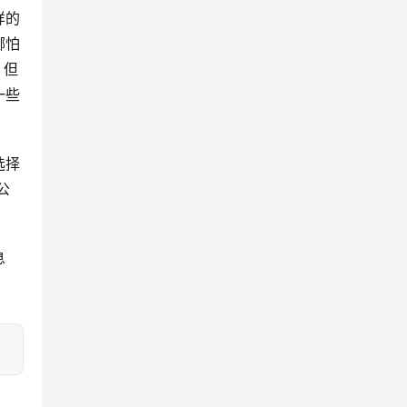
样的
哪怕
？但
一些
选择
公
息